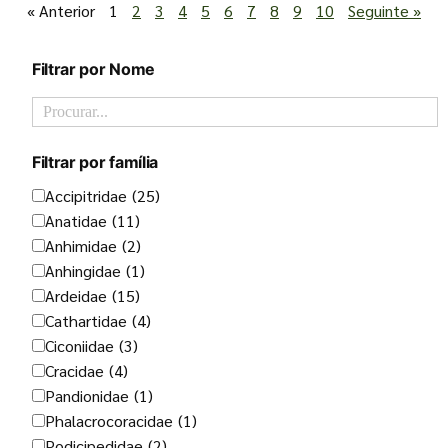
« Anterior
1
2
3
4
5
6
7
8
9
10
Seguinte »
Filtrar por Nome
Filtrar por família
Accipitridae
(25)
Anatidae
(11)
Anhimidae
(2)
Anhingidae
(1)
Ardeidae
(15)
Cathartidae
(4)
Ciconiidae
(3)
Cracidae
(4)
Pandionidae
(1)
Phalacrocoracidae
(1)
Podicipedidae
(2)