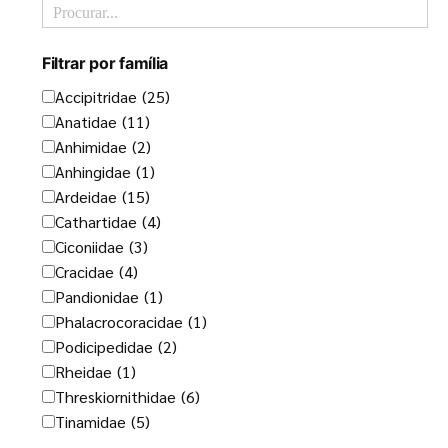
Filtrar por família
Accipitridae
(25)
Anatidae
(11)
Anhimidae
(2)
Anhingidae
(1)
Ardeidae
(15)
Cathartidae
(4)
Ciconiidae
(3)
Cracidae
(4)
Pandionidae
(1)
Phalacrocoracidae
(1)
Podicipedidae
(2)
Rheidae
(1)
Threskiornithidae
(6)
Tinamidae
(5)