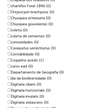
chartifex Forel 1896
(0)
Chrysocyon brachyurus
(0)
Chusquea attenuata
(0)
Chusquea gouveiensis
(0)
coleta
(0)
coleta de sementes
(0)
comunidades
(0)
Conepatus semistriatus
(0)
Contabilidade
(0)
Coquinho-azedo
(1)
curso ead
(0)
Departamento de Geografia
(0)
dia da biodiversidade
(0)
Digitaria ciliaris
(0)
Digitaria horizontalis
(0)
Digitaria insularis
(0)
Digitaria violascens
(0)