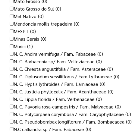
Mato Grosso
(0)
Mato Grosso do Sul
(0)
Mel Nativo
(0)
Mendoncia mollis trepadeira
(0)
MESPT
(0)
Minas Gerais
(0)
Murici
(1)
N. C. Andira vermifuga / Fam. Fabaceae
(0)
N. C. Barbacenia sp/ Fam. Velloziaceae
(0)
N. C. Chresta angustifólia / Fam. Asteraceae
(0)
N. C. Diplusodum sessiliflorus / Fam.Lythraceae
(0)
N. C. Hyptis lythroides / Fam. Lamiaceae
(0)
N. C. Justicia phyllocalix / Fam. Acanthaceae
(0)
N. C. Lippia florida / Fam. Verbenaceae
(0)
N. C. Pavonia rosa-campestris / Fam. Malvaceae
(0)
N. C. Polycarpaea corymbosa / Fam. Caryophyllaceae
(0)
N. C. Pseudobombax longiflorum / Fam. Bombacacea
(0)
N.C calliandra sp / Fam. Fabaceae
(0)