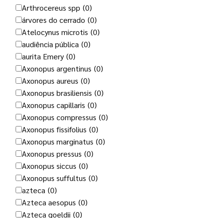
Arthrocereus spp
(0)
árvores do cerrado
(0)
Atelocynus microtis
(0)
audiência pública
(0)
aurita Emery
(0)
Axonopus argentinus
(0)
Axonopus aureus
(0)
Axonopus brasiliensis
(0)
Axonopus capillaris
(0)
Axonopus compressus
(0)
Axonopus fissifolius
(0)
Axonopus marginatus
(0)
Axonopus pressus
(0)
Axonopus siccus
(0)
Axonopus suffultus
(0)
azteca
(0)
Azteca aesopus
(0)
Azteca goeldii
(0)