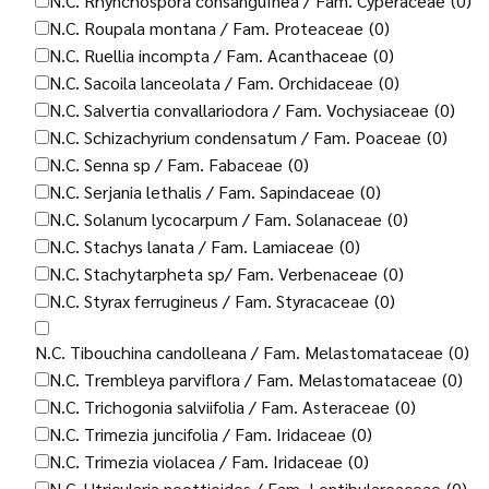
N.C. Rhynchospora consanguInea / Fam. Cyperaceae
(0)
N.C. Roupala montana / Fam. Proteaceae
(0)
N.C. Ruellia incompta / Fam. Acanthaceae
(0)
N.C. Sacoila lanceolata / Fam. Orchidaceae
(0)
N.C. Salvertia convallariodora / Fam. Vochysiaceae
(0)
N.C. Schizachyrium condensatum / Fam. Poaceae
(0)
N.C. Senna sp / Fam. Fabaceae
(0)
N.C. Serjania lethalis / Fam. Sapindaceae
(0)
N.C. Solanum lycocarpum / Fam. Solanaceae
(0)
N.C. Stachys lanata / Fam. Lamiaceae
(0)
N.C. Stachytarpheta sp/ Fam. Verbenaceae
(0)
N.C. Styrax ferrugineus / Fam. Styracaceae
(0)
N.C. Tibouchina candolleana / Fam. Melastomataceae
(0)
N.C. Trembleya parviflora / Fam. Melastomataceae
(0)
N.C. Trichogonia salviifolia / Fam. Asteraceae
(0)
N.C. Trimezia juncifolia / Fam. Iridaceae
(0)
N.C. Trimezia violacea / Fam. Iridaceae
(0)
N.C. Utricularia neottioides / Fam. Lentibulareaceae
(0)