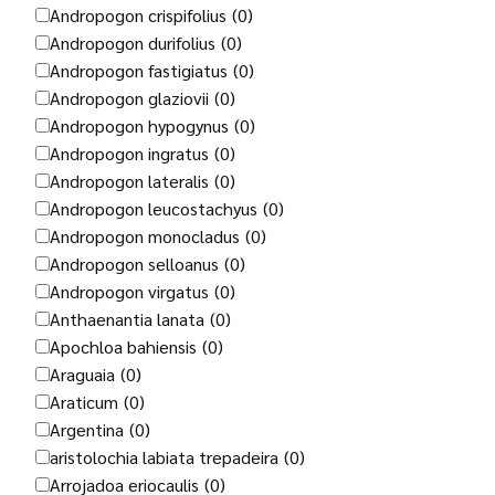
Andropogon crispifolius
(0)
Andropogon durifolius
(0)
Andropogon fastigiatus
(0)
Andropogon glaziovii
(0)
Andropogon hypogynus
(0)
Andropogon ingratus
(0)
Andropogon lateralis
(0)
Andropogon leucostachyus
(0)
Andropogon monocladus
(0)
Andropogon selloanus
(0)
Andropogon virgatus
(0)
Anthaenantia lanata
(0)
Apochloa bahiensis
(0)
Araguaia
(0)
Araticum
(0)
Argentina
(0)
aristolochia labiata trepadeira
(0)
Arrojadoa eriocaulis
(0)