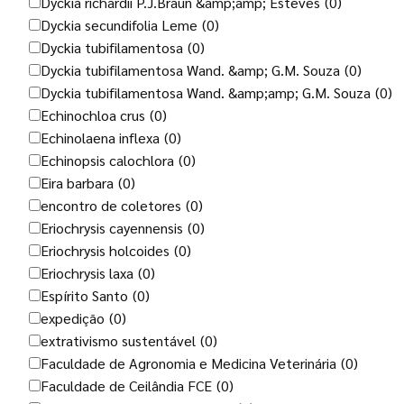
Dyckia richardii P.J.Braun &amp;amp; Esteves
(0)
Dyckia secundifolia Leme
(0)
Dyckia tubifilamentosa
(0)
Dyckia tubifilamentosa Wand. &amp; G.M. Souza
(0)
Dyckia tubifilamentosa Wand. &amp;amp; G.M. Souza
(0)
Echinochloa crus
(0)
Echinolaena inflexa
(0)
Echinopsis calochlora
(0)
Eira barbara
(0)
encontro de coletores
(0)
Eriochrysis cayennensis
(0)
Eriochrysis holcoides
(0)
Eriochrysis laxa
(0)
Espírito Santo
(0)
expedição
(0)
extrativismo sustentável
(0)
Faculdade de Agronomia e Medicina Veterinária
(0)
Faculdade de Ceilândia FCE
(0)