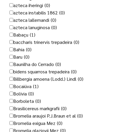
azteca iheringi
(0)
azteca instabilis 1862
(0)
azteca lallemandi
(0)
azteca lanuginosa
(0)
Babaçu
(1)
baccharis trinervis trepadeira
(0)
Bahia
(0)
Baru
(0)
Baunilha do Cerrado
(0)
bidens squarrosa trepadeira
(0)
Billbergia amoena (Lodd.) Lindl
(0)
Bocaiúva
(1)
Bolívia
(0)
Borboleta
(0)
Brasilicereus markgrafii
(0)
Bromelia araujoi P.J.Braun et al
(0)
Bromelia exigua Mez
(0)
Bromelia glaziovii Mez
(0)