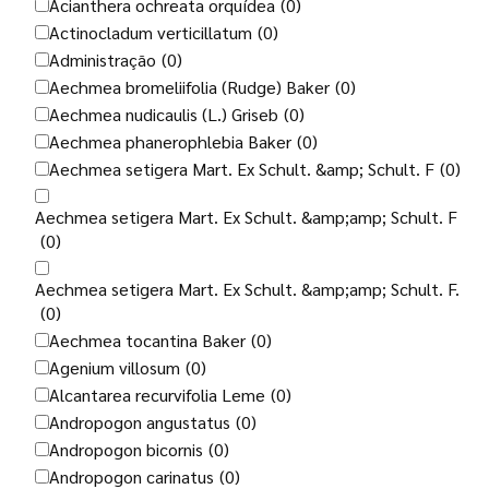
Acianthera ochreata orquídea
(0)
Actinocladum verticillatum
(0)
Administração
(0)
Aechmea bromeliifolia (Rudge) Baker
(0)
Aechmea nudicaulis (L.) Griseb
(0)
Aechmea phanerophlebia Baker
(0)
Aechmea setigera Mart. Ex Schult. &amp; Schult. F
(0)
Aechmea setigera Mart. Ex Schult. &amp;amp; Schult. F
(0)
Aechmea setigera Mart. Ex Schult. &amp;amp; Schult. F.
(0)
Aechmea tocantina Baker
(0)
Agenium villosum
(0)
Alcantarea recurvifolia Leme
(0)
Andropogon angustatus
(0)
Andropogon bicornis
(0)
Andropogon carinatus
(0)