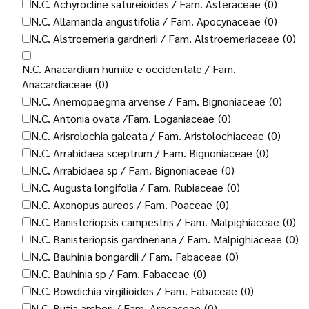
N.C. Achyrocline satureioides / Fam. Asteraceae
(0)
N.C. Allamanda angustifolia / Fam. Apocynaceae
(0)
N.C. Alstroemeria gardnerii / Fam. Alstroemeriaceae
(0)
N.C. Anacardium humile e occidentale / Fam.
Anacardiaceae
(0)
N.C. Anemopaegma arvense / Fam. Bignoniaceae
(0)
N.C. Antonia ovata /Fam. Loganiaceae
(0)
N.C. Arisrolochia galeata / Fam. Aristolochiaceae
(0)
N.C. Arrabidaea sceptrum / Fam. Bignoniaceae
(0)
N.C. Arrabidaea sp / Fam. Bignoniaceae
(0)
N.C. Augusta longifolia / Fam. Rubiaceae
(0)
N.C. Axonopus aureos / Fam. Poaceae
(0)
N.C. Banisteriopsis campestris / Fam. Malpighiaceae
(0)
N.C. Banisteriopsis gardneriana / Fam. Malpighiaceae
(0)
N.C. Bauhinia bongardii / Fam. Fabaceae
(0)
N.C. Bauhinia sp / Fam. Fabaceae
(0)
N.C. Bowdichia virgilioides / Fam. Fabaceae
(0)
N.C. Butia archeri / Fam. Arecaceae
(0)