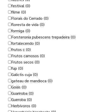
festival
(0)
filme
(0)
Florais do Cerrado
(0)
floresta de vida
(0)
formiga
(0)
Forsteronia pubescens trepadeira
(0)
fortalecendo
(0)
frutos c
(0)
Frutos carnosos
(0)
Frutos secos
(0)
fup
(0)
Galictis cuja
(0)
gateau de mandioca
(0)
Goiás
(0)
Guariroba
(0)
Gueroba
(0)
Herbívoros
(0)
Hyparrhenia bracteata
(0)