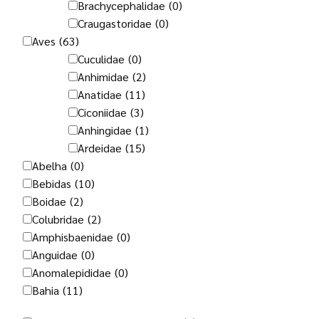
Brachycephalidae
(0)
Craugastoridae
(0)
Aves
(63)
Cuculidae
(0)
Anhimidae
(2)
Anatidae
(11)
Ciconiidae
(3)
Anhingidae
(1)
Ardeidae
(15)
Abelha
(0)
Bebidas
(10)
Boidae
(2)
Colubridae
(2)
Amphisbaenidae
(0)
Anguidae
(0)
Anomalepididae
(0)
Bahia
(11)