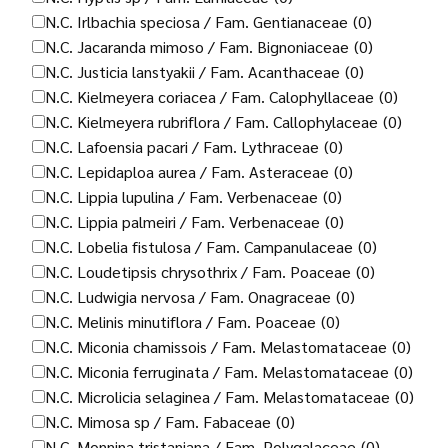
N.C. Irlbachia speciosa / Fam. Gentianaceae
(0)
N.C. Jacaranda mimoso / Fam. Bignoniaceae
(0)
N.C. Justicia lanstyakii / Fam. Acanthaceae
(0)
N.C. Kielmeyera coriacea / Fam. Calophyllaceae
(0)
N.C. Kielmeyera rubriflora / Fam. Callophylaceae
(0)
N.C. Lafoensia pacari / Fam. Lythraceae
(0)
N.C. Lepidaploa aurea / Fam. Asteraceae
(0)
N.C. Lippia lupulina / Fam. Verbenaceae
(0)
N.C. Lippia palmeiri / Fam. Verbenaceae
(0)
N.C. Lobelia fistulosa / Fam. Campanulaceae
(0)
N.C. Loudetipsis chrysothrix / Fam. Poaceae
(0)
N.C. Ludwigia nervosa / Fam. Onagraceae
(0)
N.C. Melinis minutiflora / Fam. Poaceae
(0)
N.C. Miconia chamissois / Fam. Melastomataceae
(0)
N.C. Miconia ferruginata / Fam. Melastomataceae
(0)
N.C. Microlicia selaginea / Fam. Melastomataceae
(0)
N.C. Mimosa sp / Fam. Fabaceae
(0)
N.C. Monnina tristaniana / Fam. Polygalaceae
(0)