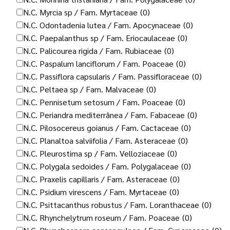
N.C. Myrcia sp / Fam. Myrtaceae
(0)
N.C. Odontadenia lutea / Fam. Apocynaceae
(0)
N.C. Paepalanthus sp / Fam. Eriocaulaceae
(0)
N.C. Palicourea rigida / Fam. Rubiaceae
(0)
N.C. Paspalum lanciflorum / Fam. Poaceae
(0)
N.C. Passiflora capsularis / Fam. Passifloraceae
(0)
N.C. Peltaea sp / Fam. Malvaceae
(0)
N.C. Pennisetum setosum / Fam. Poaceae
(0)
N.C. Periandra mediterrânea / Fam. Fabaceae
(0)
N.C. Pilosocereus goianus / Fam. Cactaceae
(0)
N.C. Planaltoa salviifolia / Fam. Asteraceae
(0)
N.C. Pleurostima sp / Fam. Velloziaceae
(0)
N.C. Polygala sedoides / Fam. Polygalaceae
(0)
N.C. Praxelis capillaris / Fam. Asteraceae
(0)
N.C. Psidium virescens / Fam. Myrtaceae
(0)
N.C. Psittacanthus robustus / Fam. Loranthaceae
(0)
N.C. Rhynchelytrum roseum / Fam. Poaceae
(0)