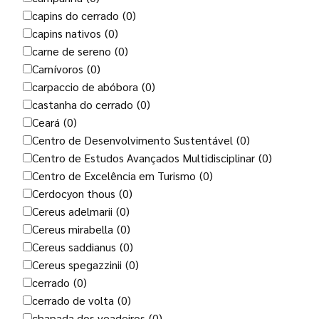
capins do cerrado
(0)
capins nativos
(0)
carne de sereno
(0)
Carnívoros
(0)
carpaccio de abóbora
(0)
castanha do cerrado
(0)
Ceará
(0)
Centro de Desenvolvimento Sustentável
(0)
Centro de Estudos Avançados Multidisciplinar
(0)
Centro de Excelência em Turismo
(0)
Cerdocyon thous
(0)
Cereus adelmarii
(0)
Cereus mirabella
(0)
Cereus saddianus
(0)
Cereus spegazzinii
(0)
cerrado
(0)
cerrado de volta
(0)
chapada dos veadeiros
(0)