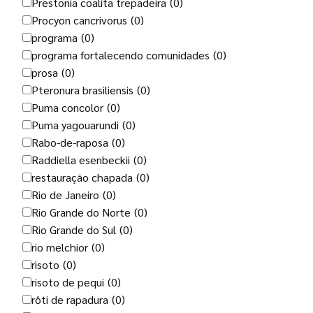
Prestonia coalita trepadeira
(0)
Procyon cancrivorus
(0)
programa
(0)
programa fortalecendo comunidades
(0)
prosa
(0)
Pteronura brasiliensis
(0)
Puma concolor
(0)
Puma yagouarundi
(0)
Rabo-de-raposa
(0)
Raddiella esenbeckii
(0)
restauração chapada
(0)
Rio de Janeiro
(0)
Rio Grande do Norte
(0)
Rio Grande do Sul
(0)
rio melchior
(0)
risoto
(0)
risoto de pequi
(0)
rôti de rapadura
(0)