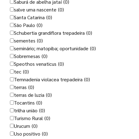
Saburá de abelha jataí
(0)
salve uma nascente
(0)
Santa Catarina
(0)
São Paulo
(0)
Schubertia grandiflora trepadeira
(0)
sementes
(0)
seminário; matopiba; oportunidade
(0)
Sobremesas
(0)
Speothos venaticus
(0)
tec
(0)
Temnadenia violacea trepadeira
(0)
terras
(0)
terras de luzia
(0)
Tocantins
(0)
trilha união
(0)
Turismo Rural
(0)
Urucum
(0)
Uso positivo
(0)