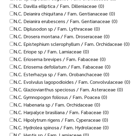
N.C. Davilla elliptica / Fam. Dilleniaceae
(0)
N.C. Deianira chiquitana / Fam. Gentianaceae
(0)
N.C. Deianira erubescens / Fam. Gentianaceae
(0)
N.C. Diplusodon sp / Fam. Lythraceae
(0)
N.C. Drosera montana / Fam. Droseraceae
(0)
N.C. Epistephium sclerophyllum / Fam. Orchidaceae
(0)
N.C. Eriope sp / Fam. Lamiaceae
(0)
N.C. Eriosema brevipes / Fam. Fabaceae
(0)
N.C. Eriosema defoliatum / Fam. Fabaceae
(0)
N.C. Esterhazya sp / Fam. Orobanchaceae
(0)
N.C. Evolvulus lagopodioides / Fam. Convolvulaceae
(0)
N.C. Glaziovianthus speciosus / Fam. Asteraceae
(0)
N.C. Gymnopogon foliosus / Fam. Poacea
(0)
N.C. Habenaria sp / Fam. Orchidaceae
(0)
N.C. Harpalyce brasiliana / Fam. Fabaceae
(0)
N.C. Hipolytrum rigens / Fam. Cyperaceae
(0)
N.C. Hydrolea spinosa / Fam. Hydrolaceae
(0)
N.C. Hyptis sp / Fam. Lamiaceae
(0)