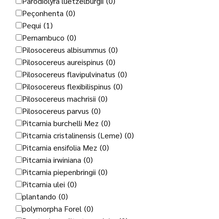
Parodiolyra luetzelburgii
(0)
Peçonhenta
(0)
Pequi
(1)
Pernambuco
(0)
Pilosocereus albisummus
(0)
Pilosocereus aureispinus
(0)
Pilosocereus flavipulvinatus
(0)
Pilosocereus flexibilispinus
(0)
Pilosocereus machrisii
(0)
Pilosocereus parvus
(0)
Pitcarnia burchelli Mez
(0)
Pitcarnia cristalinensis (Leme)
(0)
Pitcarnia ensifolia Mez
(0)
Pitcarnia irwiniana
(0)
Pitcarnia piepenbringii
(0)
Pitcarnia ulei
(0)
plantando
(0)
polymorpha Forel
(0)