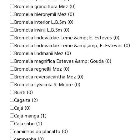
Bromelia grandiflora Mez
(0)
Bromelia hieronymii Mez
(0)
Bromelia interior L.B.Sm
(0)
Bromelia irwinii L.B.Sm
(0)
Bromelia lindevaldae Leme &amp; E. Esteves
(0)
Bromelia lindevaldae Leme &amp;amp; E. Esteves
(0)
Bromelia lindmanii Mez
(0)
Bromelia magnifica Esteves &amp; Gouda
(0)
Bromelia regnellii Mez
(0)
Bromelia reversacantha Mez
(0)
Bromelia sylvicola S. Moore
(0)
Buriti
(0)
Cagaita
(2)
Cajá
(0)
Cajá-manga
(1)
Cajuzinho
(1)
caminhos do planalto
(0)
campanha
(0)