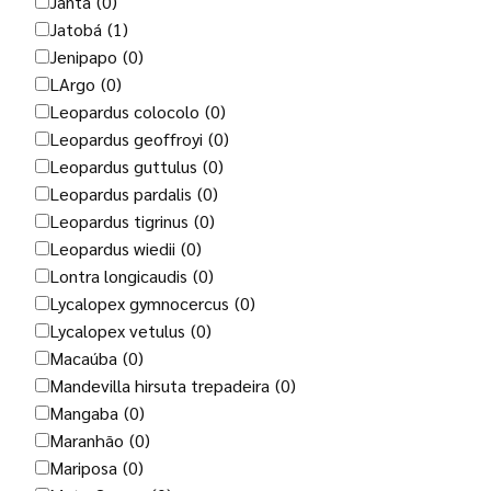
Janta
(0)
Jatobá
(1)
Jenipapo
(0)
LArgo
(0)
Leopardus colocolo
(0)
Leopardus geoffroyi
(0)
Leopardus guttulus
(0)
Leopardus pardalis
(0)
Leopardus tigrinus
(0)
Leopardus wiedii
(0)
Lontra longicaudis
(0)
Lycalopex gymnocercus
(0)
Lycalopex vetulus
(0)
Macaúba
(0)
Mandevilla hirsuta trepadeira
(0)
Mangaba
(0)
Maranhão
(0)
Mariposa
(0)