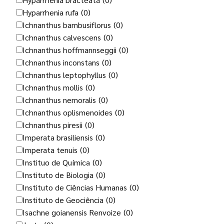
Hyparrhenia rufa
(0)
Ichnanthus bambusiflorus
(0)
Ichnanthus calvescens
(0)
Ichnanthus hoffmannseggii
(0)
Ichnanthus inconstans
(0)
Ichnanthus leptophyllus
(0)
Ichnanthus mollis
(0)
Ichnanthus nemoralis
(0)
Ichnanthus oplismenoides
(0)
Ichnanthus piresii
(0)
Imperata brasiliensis
(0)
Imperata tenuis
(0)
Instituo de Química
(0)
Instituto de Biologia
(0)
Instituto de Ciências Humanas
(0)
Instituto de Geociência
(0)
Isachne goianensis Renvoize
(0)