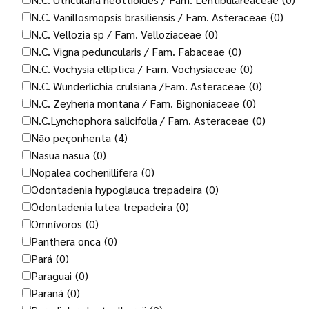
N.C. Vanillosmopsis brasiliensis / Fam. Asteraceae
(0)
N.C. Vellozia sp / Fam. Velloziaceae
(0)
N.C. Vigna peduncularis / Fam. Fabaceae
(0)
N.C. Vochysia elliptica / Fam. Vochysiaceae
(0)
N.C. Wunderlichia crulsiana /Fam. Asteraceae
(0)
N.C. Zeyheria montana / Fam. Bignoniaceae
(0)
N.C.Lynchophora salicifolia / Fam. Asteraceae
(0)
Não peçonhenta
(4)
Nasua nasua
(0)
Nopalea cochenillifera
(0)
Odontadenia hypoglauca trepadeira
(0)
Odontadenia lutea trepadeira
(0)
Omnívoros
(0)
Panthera onca
(0)
Pará
(0)
Paraguai
(0)
Paraná
(0)