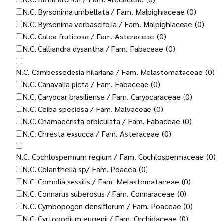
N.C. Byrsonima umbellata / Fam. Malpighiaceae
(0)
N.C. Byrsonima verbascifolia / Fam. Malpighiaceae
(0)
N.C. Calea fruticosa / Fam. Asteraceae
(0)
N.C. Calliandra dysantha / Fam. Fabaceae
(0)
N.C. Cambessedesia hilariana / Fam. Melastomataceae
(0)
N.C. Canavalia picta / Fam. Fabaceae
(0)
N.C. Caryocar brasiliense / Fam. Caryocaraceae
(0)
N.C. Ceiba speciosa / Fam. Malvaceae
(0)
N.C. Chamaecrista orbiculata / Fam. Fabaceae
(0)
N.C. Chresta exsucca / Fam. Asteraceae
(0)
N.C. Cochlospermum regium / Fam. Cochlospermaceae
(0)
N.C. Colanthelia sp/ Fam. Poacea
(0)
N.C. Comolia sessilis / Fam. Melastomataceae
(0)
N.C. Connarus suberosus / Fam. Connaraceae
(0)
N.C. Cymbopogon densiflorum / Fam. Poaceae
(0)
N.C. Cyrtopodium eugenii / Fam. Orchidaceae
(0)