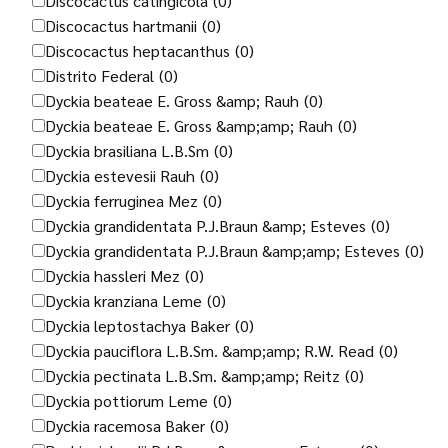
Discocactus catingicola
(0)
Discocactus hartmanii
(0)
Discocactus heptacanthus
(0)
Distrito Federal
(0)
Dyckia beateae E. Gross &amp; Rauh
(0)
Dyckia beateae E. Gross &amp;amp; Rauh
(0)
Dyckia brasiliana L.B.Sm
(0)
Dyckia estevesii Rauh
(0)
Dyckia ferruginea Mez
(0)
Dyckia grandidentata P.J.Braun &amp; Esteves
(0)
Dyckia grandidentata P.J.Braun &amp;amp; Esteves
(0)
Dyckia hassleri Mez
(0)
Dyckia kranziana Leme
(0)
Dyckia leptostachya Baker
(0)
Dyckia pauciflora L.B.Sm. &amp;amp; R.W. Read
(0)
Dyckia pectinata L.B.Sm. &amp;amp; Reitz
(0)
Dyckia pottiorum Leme
(0)
Dyckia racemosa Baker
(0)