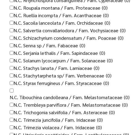
N.C. Rhynchospora consanguInea / Fam. Cyperaceae
(0)
N.C. Roupala montana / Fam. Proteaceae
(0)
N.C. Ruellia incompta / Fam. Acanthaceae
(0)
N.C. Sacoila lanceolata / Fam. Orchidaceae
(0)
N.C. Salvertia convallariodora / Fam. Vochysiaceae
(0)
N.C. Schizachyrium condensatum / Fam. Poaceae
(0)
N.C. Senna sp / Fam. Fabaceae
(0)
N.C. Serjania lethalis / Fam. Sapindaceae
(0)
N.C. Solanum lycocarpum / Fam. Solanaceae
(0)
N.C. Stachys lanata / Fam. Lamiaceae
(0)
N.C. Stachytarpheta sp/ Fam. Verbenaceae
(0)
N.C. Styrax ferrugineus / Fam. Styracaceae
(0)
N.C. Tibouchina candolleana / Fam. Melastomataceae
(0)
N.C. Trembleya parviflora / Fam. Melastomataceae
(0)
N.C. Trichogonia salviifolia / Fam. Asteraceae
(0)
N.C. Trimezia juncifolia / Fam. Iridaceae
(0)
N.C. Trimezia violacea / Fam. Iridaceae
(0)
N.C. Utricularia neottioides / Fam. Lentibulareaceae
(0)