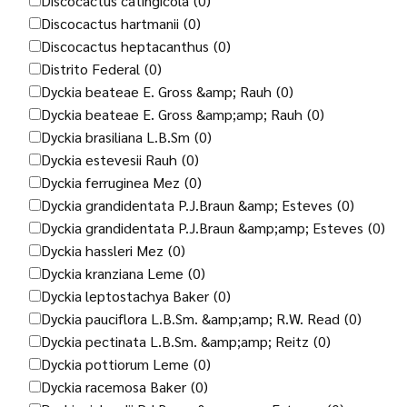
Discocactus catingicola
(0)
Discocactus hartmanii
(0)
Discocactus heptacanthus
(0)
Distrito Federal
(0)
Dyckia beateae E. Gross &amp; Rauh
(0)
Dyckia beateae E. Gross &amp;amp; Rauh
(0)
Dyckia brasiliana L.B.Sm
(0)
Dyckia estevesii Rauh
(0)
Dyckia ferruginea Mez
(0)
Dyckia grandidentata P.J.Braun &amp; Esteves
(0)
Dyckia grandidentata P.J.Braun &amp;amp; Esteves
(0)
Dyckia hassleri Mez
(0)
Dyckia kranziana Leme
(0)
Dyckia leptostachya Baker
(0)
Dyckia pauciflora L.B.Sm. &amp;amp; R.W. Read
(0)
Dyckia pectinata L.B.Sm. &amp;amp; Reitz
(0)
Dyckia pottiorum Leme
(0)
Dyckia racemosa Baker
(0)