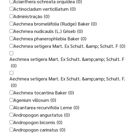
Acianthera ochreata orquídea
(0)
Actinocladum verticillatum
(0)
Administração
(0)
Aechmea bromeliifolia (Rudge) Baker
(0)
Aechmea nudicaulis (L.) Griseb
(0)
Aechmea phanerophlebia Baker
(0)
Aechmea setigera Mart. Ex Schult. &amp; Schult. F
(0)
Aechmea setigera Mart. Ex Schult. &amp;amp; Schult. F
(0)
Aechmea setigera Mart. Ex Schult. &amp;amp; Schult. F.
(0)
Aechmea tocantina Baker
(0)
Agenium villosum
(0)
Alcantarea recurvifolia Leme
(0)
Andropogon angustatus
(0)
Andropogon bicornis
(0)
Andropogon carinatus
(0)