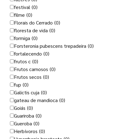
festival
(0)
filme
(0)
Florais do Cerrado
(0)
floresta de vida
(0)
formiga
(0)
Forsteronia pubescens trepadeira
(0)
fortalecendo
(0)
frutos c
(0)
Frutos carnosos
(0)
Frutos secos
(0)
fup
(0)
Galictis cuja
(0)
gateau de mandioca
(0)
Goiás
(0)
Guariroba
(0)
Gueroba
(0)
Herbívoros
(0)
Hyparrhenia bracteata
(0)