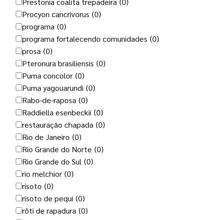
Prestonia coalita trepadeira
(0)
Procyon cancrivorus
(0)
programa
(0)
programa fortalecendo comunidades
(0)
prosa
(0)
Pteronura brasiliensis
(0)
Puma concolor
(0)
Puma yagouarundi
(0)
Rabo-de-raposa
(0)
Raddiella esenbeckii
(0)
restauração chapada
(0)
Rio de Janeiro
(0)
Rio Grande do Norte
(0)
Rio Grande do Sul
(0)
rio melchior
(0)
risoto
(0)
risoto de pequi
(0)
rôti de rapadura
(0)