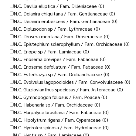
N.C. Davilla elliptica / Fam. Dilleniaceae
(0)
N.C. Deianira chiquitana / Fam. Gentianaceae
(0)
N.C. Deianira erubescens / Fam. Gentianaceae
(0)
N.C. Diplusodon sp / Fam. Lythraceae
(0)
N.C. Drosera montana / Fam. Droseraceae
(0)
N.C. Epistephium sclerophyllum / Fam. Orchidaceae
(0)
N.C. Eriope sp / Fam. Lamiaceae
(0)
N.C. Eriosema brevipes / Fam. Fabaceae
(0)
N.C. Eriosema defoliatum / Fam. Fabaceae
(0)
N.C. Esterhazya sp / Fam. Orobanchaceae
(0)
N.C. Evolvulus lagopodioides / Fam. Convolvulaceae
(0)
N.C. Glaziovianthus speciosus / Fam. Asteraceae
(0)
N.C. Gymnopogon foliosus / Fam. Poacea
(0)
N.C. Habenaria sp / Fam. Orchidaceae
(0)
N.C. Harpalyce brasiliana / Fam. Fabaceae
(0)
N.C. Hipolytrum rigens / Fam. Cyperaceae
(0)
N.C. Hydrolea spinosa / Fam. Hydrolaceae
(0)
N.C. Hyptis sp / Fam. Lamiaceae
(0)