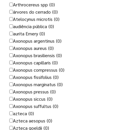
Arthrocereus spp
(0)
árvores do cerrado
(0)
Atelocynus microtis
(0)
audiência pública
(0)
aurita Emery
(0)
Axonopus argentinus
(0)
Axonopus aureus
(0)
Axonopus brasiliensis
(0)
Axonopus capillaris
(0)
Axonopus compressus
(0)
Axonopus fissifolius
(0)
Axonopus marginatus
(0)
Axonopus pressus
(0)
Axonopus siccus
(0)
Axonopus suffultus
(0)
azteca
(0)
Azteca aesopus
(0)
Azteca goeldii
(0)