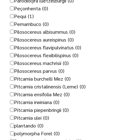
Parodiolyra luetzelburgii
(0)
Peçonhenta
(0)
Pequi
(1)
Pernambuco
(0)
Pilosocereus albisummus
(0)
Pilosocereus aureispinus
(0)
Pilosocereus flavipulvinatus
(0)
Pilosocereus flexibilispinus
(0)
Pilosocereus machrisii
(0)
Pilosocereus parvus
(0)
Pitcarnia burchelli Mez
(0)
Pitcarnia cristalinensis (Leme)
(0)
Pitcarnia ensifolia Mez
(0)
Pitcarnia irwiniana
(0)
Pitcarnia piepenbringii
(0)
Pitcarnia ulei
(0)
plantando
(0)
polymorpha Forel
(0)