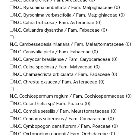
N.C. Byrsonima umbellata / Fam. Malpighiaceae
(0)
N.C. Byrsonima verbascifolia / Fam. Malpighiaceae
(0)
N.C. Calea fruticosa / Fam. Asteraceae
(0)
N.C. Calliandra dysantha / Fam. Fabaceae
(0)
N.C. Cambessedesia hilariana / Fam. Melastomataceae
(0)
N.C. Canavalia picta / Fam. Fabaceae
(0)
N.C. Caryocar brasiliense / Fam. Caryocaraceae
(0)
N.C. Ceiba speciosa / Fam. Malvaceae
(0)
N.C. Chamaecrista orbiculata / Fam. Fabaceae
(0)
N.C. Chresta exsucca / Fam. Asteraceae
(0)
N.C. Cochlospermum regium / Fam. Cochlospermaceae
(0)
N.C. Colanthelia sp/ Fam. Poacea
(0)
N.C. Comolia sessilis / Fam. Melastomataceae
(0)
N.C. Connarus suberosus / Fam. Connaraceae
(0)
N.C. Cymbopogon densiflorum / Fam. Poaceae
(0)
N.C. Cyrtopodium eugenii / Fam. Orchidaceae
(0)