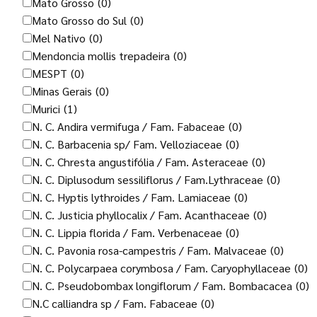
Mato Grosso
(0)
Mato Grosso do Sul
(0)
Mel Nativo
(0)
Mendoncia mollis trepadeira
(0)
MESPT
(0)
Minas Gerais
(0)
Murici
(1)
N. C. Andira vermifuga / Fam. Fabaceae
(0)
N. C. Barbacenia sp/ Fam. Velloziaceae
(0)
N. C. Chresta angustifólia / Fam. Asteraceae
(0)
N. C. Diplusodum sessiliflorus / Fam.Lythraceae
(0)
N. C. Hyptis lythroides / Fam. Lamiaceae
(0)
N. C. Justicia phyllocalix / Fam. Acanthaceae
(0)
N. C. Lippia florida / Fam. Verbenaceae
(0)
N. C. Pavonia rosa-campestris / Fam. Malvaceae
(0)
N. C. Polycarpaea corymbosa / Fam. Caryophyllaceae
(0)
N. C. Pseudobombax longiflorum / Fam. Bombacacea
(0)
N.C calliandra sp / Fam. Fabaceae
(0)