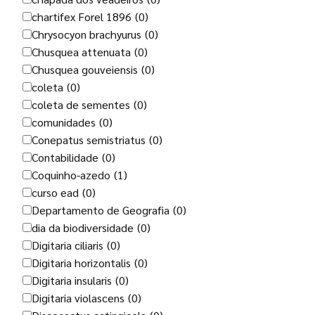
chartifex Forel 1896
(0)
Chrysocyon brachyurus
(0)
Chusquea attenuata
(0)
Chusquea gouveiensis
(0)
coleta
(0)
coleta de sementes
(0)
comunidades
(0)
Conepatus semistriatus
(0)
Contabilidade
(0)
Coquinho-azedo
(1)
curso ead
(0)
Departamento de Geografia
(0)
dia da biodiversidade
(0)
Digitaria ciliaris
(0)
Digitaria horizontalis
(0)
Digitaria insularis
(0)
Digitaria violascens
(0)