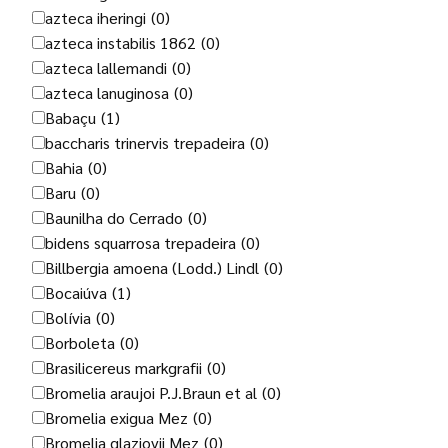
azteca iheringi
(0)
azteca instabilis 1862
(0)
azteca lallemandi
(0)
azteca lanuginosa
(0)
Babaçu
(1)
baccharis trinervis trepadeira
(0)
Bahia
(0)
Baru
(0)
Baunilha do Cerrado
(0)
bidens squarrosa trepadeira
(0)
Billbergia amoena (Lodd.) Lindl
(0)
Bocaiúva
(1)
Bolívia
(0)
Borboleta
(0)
Brasilicereus markgrafii
(0)
Bromelia araujoi P.J.Braun et al
(0)
Bromelia exigua Mez
(0)
Bromelia glaziovii Mez
(0)