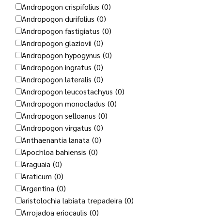
Andropogon crispifolius
(0)
Andropogon durifolius
(0)
Andropogon fastigiatus
(0)
Andropogon glaziovii
(0)
Andropogon hypogynus
(0)
Andropogon ingratus
(0)
Andropogon lateralis
(0)
Andropogon leucostachyus
(0)
Andropogon monocladus
(0)
Andropogon selloanus
(0)
Andropogon virgatus
(0)
Anthaenantia lanata
(0)
Apochloa bahiensis
(0)
Araguaia
(0)
Araticum
(0)
Argentina
(0)
aristolochia labiata trepadeira
(0)
Arrojadoa eriocaulis
(0)