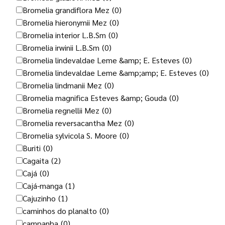
Bromelia grandiflora Mez
(0)
Bromelia hieronymii Mez
(0)
Bromelia interior L.B.Sm
(0)
Bromelia irwinii L.B.Sm
(0)
Bromelia lindevaldae Leme &amp; E. Esteves
(0)
Bromelia lindevaldae Leme &amp;amp; E. Esteves
(0)
Bromelia lindmanii Mez
(0)
Bromelia magnifica Esteves &amp; Gouda
(0)
Bromelia regnellii Mez
(0)
Bromelia reversacantha Mez
(0)
Bromelia sylvicola S. Moore
(0)
Buriti
(0)
Cagaita
(2)
Cajá
(0)
Cajá-manga
(1)
Cajuzinho
(1)
caminhos do planalto
(0)
campanha
(0)