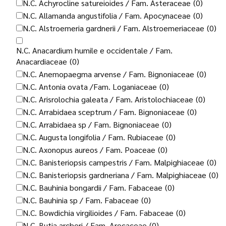
N.C. Achyrocline satureioides / Fam. Asteraceae
(0)
N.C. Allamanda angustifolia / Fam. Apocynaceae
(0)
N.C. Alstroemeria gardnerii / Fam. Alstroemeriaceae
(0)
N.C. Anacardium humile e occidentale / Fam.
Anacardiaceae
(0)
N.C. Anemopaegma arvense / Fam. Bignoniaceae
(0)
N.C. Antonia ovata /Fam. Loganiaceae
(0)
N.C. Arisrolochia galeata / Fam. Aristolochiaceae
(0)
N.C. Arrabidaea sceptrum / Fam. Bignoniaceae
(0)
N.C. Arrabidaea sp / Fam. Bignoniaceae
(0)
N.C. Augusta longifolia / Fam. Rubiaceae
(0)
N.C. Axonopus aureos / Fam. Poaceae
(0)
N.C. Banisteriopsis campestris / Fam. Malpighiaceae
(0)
N.C. Banisteriopsis gardneriana / Fam. Malpighiaceae
(0)
N.C. Bauhinia bongardii / Fam. Fabaceae
(0)
N.C. Bauhinia sp / Fam. Fabaceae
(0)
N.C. Bowdichia virgilioides / Fam. Fabaceae
(0)
N.C. Butia archeri / Fam. Arecaceae
(0)