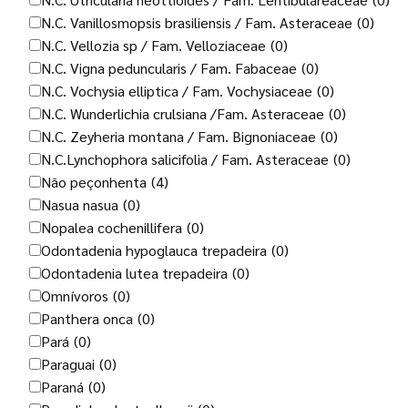
N.C. Vanillosmopsis brasiliensis / Fam. Asteraceae
(0)
N.C. Vellozia sp / Fam. Velloziaceae
(0)
N.C. Vigna peduncularis / Fam. Fabaceae
(0)
N.C. Vochysia elliptica / Fam. Vochysiaceae
(0)
N.C. Wunderlichia crulsiana /Fam. Asteraceae
(0)
N.C. Zeyheria montana / Fam. Bignoniaceae
(0)
N.C.Lynchophora salicifolia / Fam. Asteraceae
(0)
Não peçonhenta
(4)
Nasua nasua
(0)
Nopalea cochenillifera
(0)
Odontadenia hypoglauca trepadeira
(0)
Odontadenia lutea trepadeira
(0)
Omnívoros
(0)
Panthera onca
(0)
Pará
(0)
Paraguai
(0)
Paraná
(0)