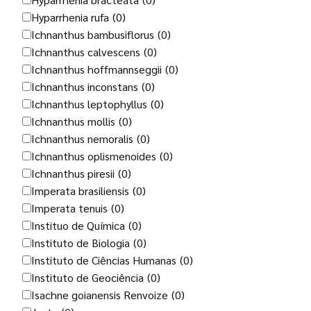
Hyparrhenia rufa
(0)
Ichnanthus bambusiflorus
(0)
Ichnanthus calvescens
(0)
Ichnanthus hoffmannseggii
(0)
Ichnanthus inconstans
(0)
Ichnanthus leptophyllus
(0)
Ichnanthus mollis
(0)
Ichnanthus nemoralis
(0)
Ichnanthus oplismenoides
(0)
Ichnanthus piresii
(0)
Imperata brasiliensis
(0)
Imperata tenuis
(0)
Instituo de Química
(0)
Instituto de Biologia
(0)
Instituto de Ciências Humanas
(0)
Instituto de Geociência
(0)
Isachne goianensis Renvoize
(0)