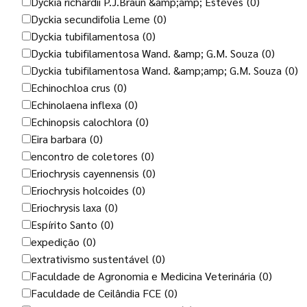
Dyckia richardii P.J.Braun &amp;amp; Esteves
(0)
Dyckia secundifolia Leme
(0)
Dyckia tubifilamentosa
(0)
Dyckia tubifilamentosa Wand. &amp; G.M. Souza
(0)
Dyckia tubifilamentosa Wand. &amp;amp; G.M. Souza
(0)
Echinochloa crus
(0)
Echinolaena inflexa
(0)
Echinopsis calochlora
(0)
Eira barbara
(0)
encontro de coletores
(0)
Eriochrysis cayennensis
(0)
Eriochrysis holcoides
(0)
Eriochrysis laxa
(0)
Espírito Santo
(0)
expedição
(0)
extrativismo sustentável
(0)
Faculdade de Agronomia e Medicina Veterinária
(0)
Faculdade de Ceilândia FCE
(0)