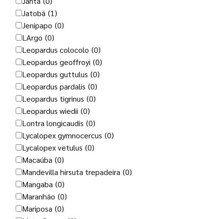
Janta
(0)
Jatobá
(1)
Jenipapo
(0)
LArgo
(0)
Leopardus colocolo
(0)
Leopardus geoffroyi
(0)
Leopardus guttulus
(0)
Leopardus pardalis
(0)
Leopardus tigrinus
(0)
Leopardus wiedii
(0)
Lontra longicaudis
(0)
Lycalopex gymnocercus
(0)
Lycalopex vetulus
(0)
Macaúba
(0)
Mandevilla hirsuta trepadeira
(0)
Mangaba
(0)
Maranhão
(0)
Mariposa
(0)