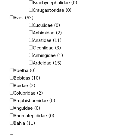
Brachycephalidae
(0)
Craugastoridae
(0)
Aves
(63)
Cuculidae
(0)
Anhimidae
(2)
Anatidae
(11)
Ciconiidae
(3)
Anhingidae
(1)
Ardeidae
(15)
Abelha
(0)
Bebidas
(10)
Boidae
(2)
Colubridae
(2)
Amphisbaenidae
(0)
Anguidae
(0)
Anomalepididae
(0)
Bahia
(11)