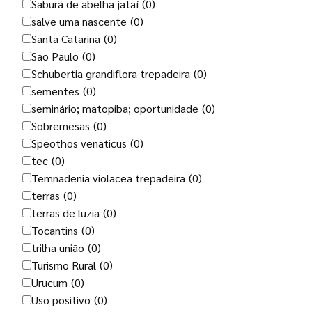
Saburá de abelha jataí
(0)
salve uma nascente
(0)
Santa Catarina
(0)
São Paulo
(0)
Schubertia grandiflora trepadeira
(0)
sementes
(0)
seminário; matopiba; oportunidade
(0)
Sobremesas
(0)
Speothos venaticus
(0)
tec
(0)
Temnadenia violacea trepadeira
(0)
terras
(0)
terras de luzia
(0)
Tocantins
(0)
trilha união
(0)
Turismo Rural
(0)
Urucum
(0)
Uso positivo
(0)