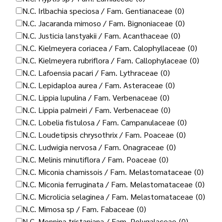
N.C. Irlbachia speciosa / Fam. Gentianaceae
(0)
N.C. Jacaranda mimoso / Fam. Bignoniaceae
(0)
N.C. Justicia lanstyakii / Fam. Acanthaceae
(0)
N.C. Kielmeyera coriacea / Fam. Calophyllaceae
(0)
N.C. Kielmeyera rubriflora / Fam. Callophylaceae
(0)
N.C. Lafoensia pacari / Fam. Lythraceae
(0)
N.C. Lepidaploa aurea / Fam. Asteraceae
(0)
N.C. Lippia lupulina / Fam. Verbenaceae
(0)
N.C. Lippia palmeiri / Fam. Verbenaceae
(0)
N.C. Lobelia fistulosa / Fam. Campanulaceae
(0)
N.C. Loudetipsis chrysothrix / Fam. Poaceae
(0)
N.C. Ludwigia nervosa / Fam. Onagraceae
(0)
N.C. Melinis minutiflora / Fam. Poaceae
(0)
N.C. Miconia chamissois / Fam. Melastomataceae
(0)
N.C. Miconia ferruginata / Fam. Melastomataceae
(0)
N.C. Microlicia selaginea / Fam. Melastomataceae
(0)
N.C. Mimosa sp / Fam. Fabaceae
(0)
N.C. Monnina tristaniana / Fam. Polygalaceae
(0)