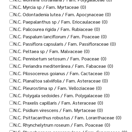
N.C. Myrcia sp / Fam. Myrtaceae
(0)
N.C. Odontadenia lutea / Fam. Apocynaceae
(0)
N.C. Paepalanthus sp / Fam. Eriocaulaceae
(0)
N.C. Palicourea rigida / Fam. Rubiaceae
(0)
N.C. Paspalum lanciflorum / Fam. Poaceae
(0)
N.C. Passiflora capsularis / Fam. Passifloraceae
(0)
N.C. Peltaea sp / Fam. Malvaceae
(0)
N.C. Pennisetum setosum / Fam. Poaceae
(0)
N.C. Periandra mediterrânea / Fam. Fabaceae
(0)
N.C. Pilosocereus goianus / Fam. Cactaceae
(0)
N.C. Planaltoa salviifolia / Fam. Asteraceae
(0)
N.C. Pleurostima sp / Fam. Velloziaceae
(0)
N.C. Polygala sedoides / Fam. Polygalaceae
(0)
N.C. Praxelis capillaris / Fam. Asteraceae
(0)
N.C. Psidium virescens / Fam. Myrtaceae
(0)
N.C. Psittacanthus robustus / Fam. Loranthaceae
(0)
N.C. Rhynchelytrum roseum / Fam. Poaceae
(0)