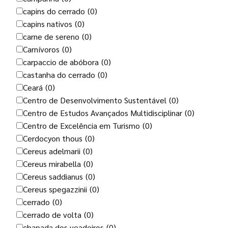
capins do cerrado
(0)
capins nativos
(0)
carne de sereno
(0)
Carnívoros
(0)
carpaccio de abóbora
(0)
castanha do cerrado
(0)
Ceará
(0)
Centro de Desenvolvimento Sustentável
(0)
Centro de Estudos Avançados Multidisciplinar
(0)
Centro de Excelência em Turismo
(0)
Cerdocyon thous
(0)
Cereus adelmarii
(0)
Cereus mirabella
(0)
Cereus saddianus
(0)
Cereus spegazzinii
(0)
cerrado
(0)
cerrado de volta
(0)
chapada dos veadeiros
(0)