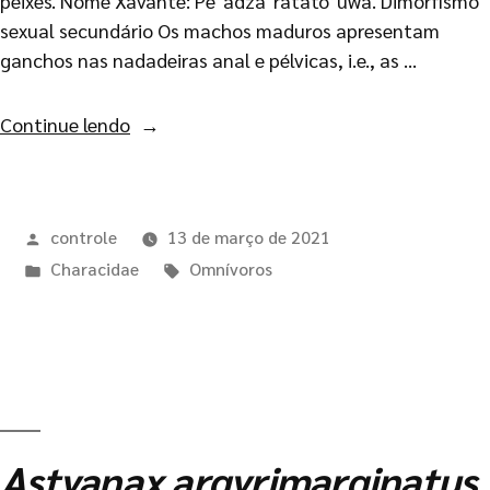
peixes. Nome Xavante: Pe’adza’ratató’uwa. Dimorfismo
sexual secundário Os machos maduros apresentam
ganchos nas nadadeiras anal e pélvicas, i.e., as …
Continue lendo
controle
13 de março de 2021
Characidae
Omnívoros
Astyanax argyrimarginatus