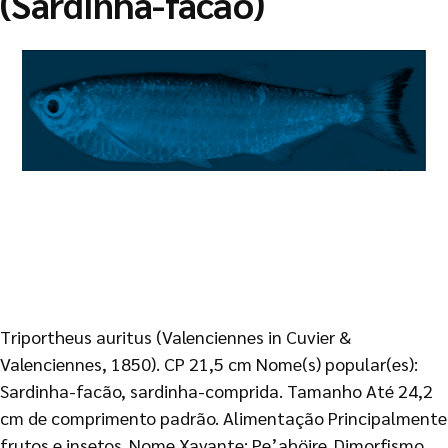
(Sardinha-facão)
Triportheus auritus (Valenciennes in Cuvier &
Valenciennes, 1850). CP 21,5 cm Nome(s) popular(es):
Sardinha-facão, sardinha-comprida. Tamanho Até 24,2
cm de comprimento padrão. Alimentação Principalmente
frutos e insetos. Nome Xavante: Pe’ahöire. Dimorfismo