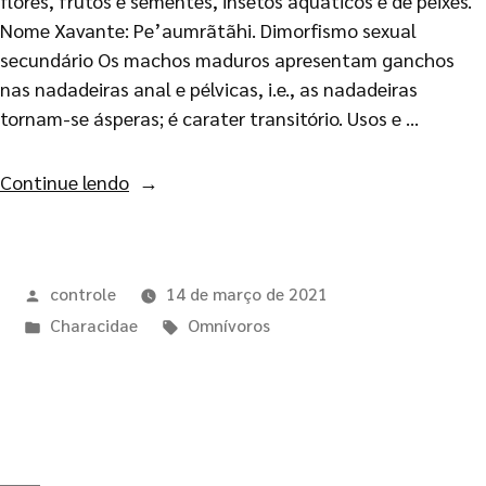
flores, frutos e sementes, insetos aquáticos e de peixes.
Nome Xavante: Pe’aumrãtãhi. Dimorfismo sexual
secundário Os machos maduros apresentam ganchos
nas nadadeiras anal e pélvicas, i.e., as nadadeiras
tornam-se ásperas; é carater transitório. Usos e …
Continue lendo
controle
14 de março de 2021
Characidae
Omnívoros