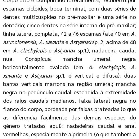
escamas ciclóides; boca terminal, com duas séries de
dentes multicúspides no pré-maxilar e uma série no
dentário; cinco dentes na série interna do pré-maxilar;
linha lateral completa, 42 a 46 escamas (até 40 em
A.
asuncionensis, A. xavante
e
Astyanax
sp. 2; acima de 48
em
A. elachylepis
e
Astyanax
sp.1); nadadeira caudal
nua. Conspícua mancha umeral negra
horizontalmente ovalada (em
A. elachylepis, A.
xavante
e
Astyanax
sp.1 é vertical e difusa); duas
barras verticais marrons na região umeral; mancha
negra no pedúnculo caudal estendida à extremidade
dos raios caudais medianos, faixa lateral negra no
flanco do corpo, bordeada por faixas prateadas (o que
as diferencia facilmente das demais espécies do
gênero tratadas aqui); nadadeiras caudal e anal
vermelhas, especialmente a primeira (o que também a