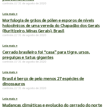
controle
31 de agosto de 2020
Leia mais »
Morfologia de grãos de pólen e esporos de níveis
holocênicos de uma vereda do Chapadão dos Gerais
(Buritizeiro, Minas Gerais), Brasil
controle
31 de agosto de 2020
Leia mais »
Cerrado brasileiro foi “casa” para tigre, ursos,
preguiças e tatus gigantes
controle
31 de agosto de 2020
Leia mais »
Brasil é berço de pelo menos 27 espécies de
dinossauros
controle
31 de agosto de 2020
Leia mais »
Mudanças climáticas e evolução do cerrado do norte