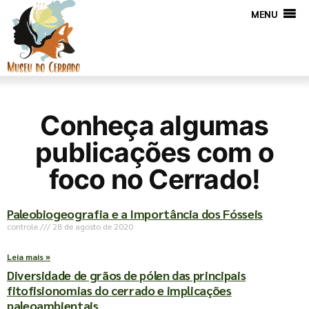
MENU
Conheça algumas
publicações com o
foco no Cerrado!
Paleobiogeografia e a Importância dos Fósseis
controle
28 de agosto de 2020
Leia mais »
Diversidade de grãos de pólen das principais
fitofisionomias do cerrado e implicações
paleoambientais