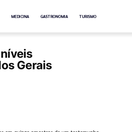
MEDICINA
GASTRONOMIA
TURISMO
níveis
os Gerais
idos em quinze amostras de um testemunho