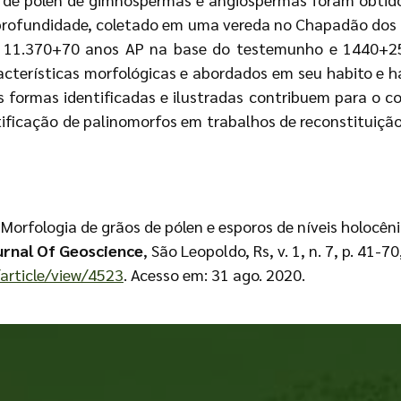
rofundidade, coletado em uma vereda no Chapadão dos Gera
re 11.370+70 anos AP na base do testemunho e 1440+25
acterísticas morfológicas e abordados em seu habito e ha
 formas identificadas e ilustradas contribuem para o c
tificação de palinomorfos em trabalhos de reconstituiç
. Morfologia de grãos de pólen e esporos de níveis holoc
urnal Of Geoscience
, São Leopoldo, Rs, v. 1, n. 7, p. 41-7
/article/view/4523
. Acesso em: 31 ago. 2020.