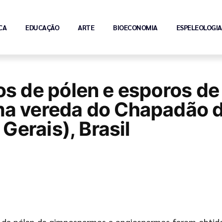
CA
EDUCAÇÃO
ARTE
BIOECONOMIA
ESPELEOLOGIA
s de pólen e esporos de 
ma vereda do Chapadão d
 Gerais), Brasil
rãos de pólen de gimnospermas e angiospermas foram obt