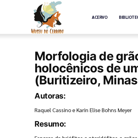
ACERVO
BIBLIOTE
Morfologia de grão
holocênicos de u
(Buritizeiro, Minas
Autoras:
Raquel Cassino e Karin Elise Bohns Meyer
Resumo:
Esporos de briófitas e pteridófitas e g