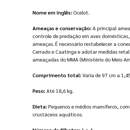
Nome em inglês:
Ocelot.
Ameaças e conservação:
A principal amea
controle de predação em aves domésticas
ameaças. É necessário restabelecer a con
Cerrado e Caatinga e adotar medidas retalia
ameaçadas do MMA (Ministério do Meio Am
Comprimento total:
Varia de 97 cm a 1,4
Peso:
Até 18,6 kg.
Dieta:
Pequenos e médios mamíferos, como 
crustáceos aquáticos.
Número de filhotes:
1 a 4.