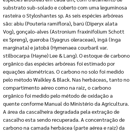
substrato sub-solado e coberto com uma leguminosa
rasteira o Styloshantes sp. As seis espécies arbóreas
são: abiu (Pouteria ramiflora), barú (Diperyx alata
Vog), gonçalo-alves (Astronium fraxinifolium Schott
ex Spreng), gueroba (Syagrus oleraceae), ingá (Inga
marginata) e jatobá (Hymenaea courbaril var.
stilbocarpa (Hayne) Lee & Lang). O estoque de carbono
orgânico das espécies arbóreas foi estimado por
equações alométricas. O carbono no solo foi medido
pelo método Walkley & Black. Nas herbáceas, tanto no
compartimento aéreo como na raiz, o carbono
orgânico foi medido pelo método de oxidação a
quente conforme Manual do Ministério da Agricultura.
A área da cascalheira degradada pela extração de
cascalho esta sendo recuperada. A concentração de
carbono na camada herbácea (parte aérea e raiz) da