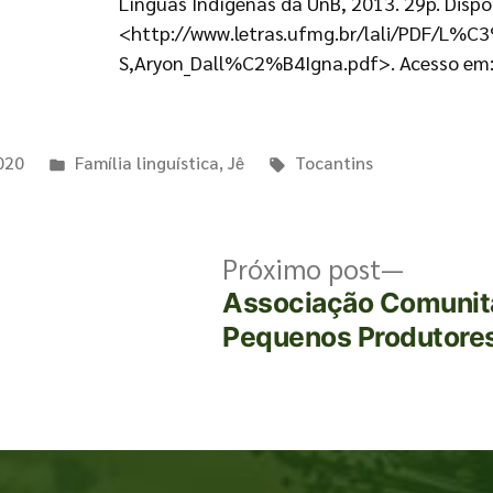
Línguas Indígenas da UnB, 2013. 29p. Dispo
<http://www.letras.ufmg.br/lali/PDF/L%C
S,Aryon_Dall%C2%B4Igna.pdf>. Acesso em: 
020
Família linguística
,
Jê
Tocantins
Próximo post
Associação Comunitá
Pequenos Produtores