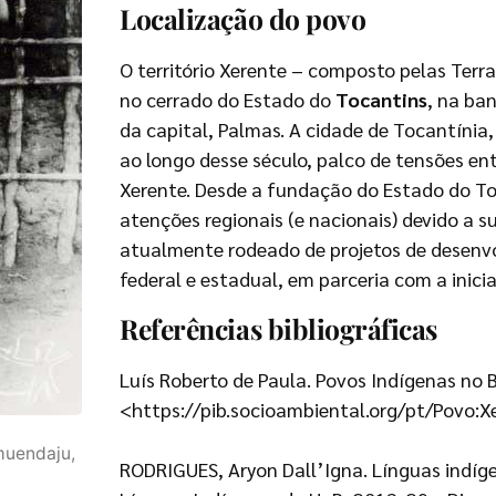
Localização do povo
O território Xerente – composto pelas Terra
no cerrado do Estado do
Tocantins
, na ba
da capital, Palmas. A cidade de Tocantínia,
ao longo desse século, palco de tensões en
Xerente. Desde a fundação do Estado do Toc
atenções regionais (e nacionais) devido a s
atualmente rodeado de projetos de desenv
federal e estadual, em parceria com a inicia
Referências bibliográficas
Luís Roberto de Paula. Povos Indígenas no B
<https://pib.socioambiental.org/pt/Povo:Xe
imuendaju,
RODRIGUES, Aryon Dall’Igna. Línguas indígena