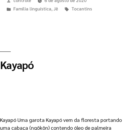
controle
6 de agosto de 2020
Família linguística
,
Jê
Tocantins
Kayapó
Kayapó Uma garota Kayapó vem da floresta portando
uma cabaça (ngôkôn) contendo óleo de palmeira