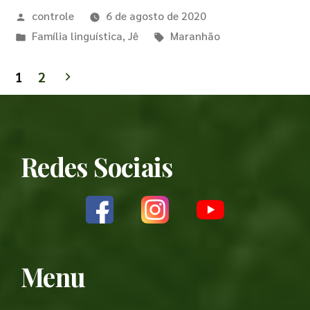
controle
6 de agosto de 2020
Família linguística
,
Jê
Maranhão
1
2
Redes Sociais
Menu