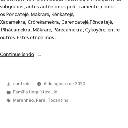
subgrupos, antes autônomos politicamente, como
os Põncatejê, Mãkraré, Kẽnkatejê,
Xàcamekra, Crôrekamekra, Carencatejê,Põncatejê,
Pihàcamekra, Mãkraré, Pãrecamekra, Cykoyõre, entre
outros. Estes etnônimos …
Continue lendo
controle
6 de agosto de 2020
Família linguística
,
Jê
Maranhão
,
Pará
,
Tocantins