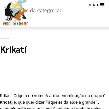
MENU
Arquivos da categoria:
Jê
Krikatí
Krikatí Origem do nome A autodenominação do grupo é
Krĩcatijê, que quer dizer “aqueles da aldeia grande”,
denominação esta que lhes é aplicada também pelos