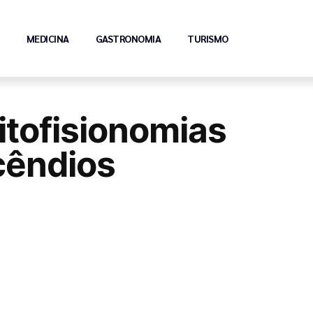
MEDICINA
GASTRONOMIA
TURISMO
itofisionomias
ncêndios