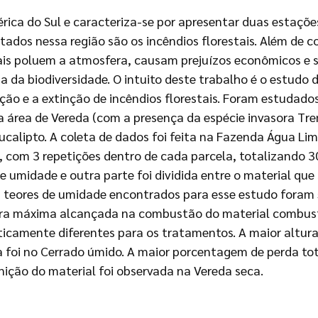
ica do Sul e caracteriza-se por apresentar duas estaçõe
ados nessa região são os incêndios florestais. Além de c
ais poluem a atmosfera, causam prejuízos econômicos e s
da da biodiversidade. O intuito deste trabalho é o estud
ação e a extinção de incêndios florestais. Foram estudado
área de Vereda (com a presença da espécie invasora Tremb
calipto. A coleta de dados foi feita na Fazenda Água Limp
 com 3 repetições dentro de cada parcela, totalizando 30 
 umidade e outra parte foi dividida entre o material que 
 teores de umidade encontrados para esse estudo foram
tura máxima alcançada na combustão do material combus
icamente diferentes para os tratamentos. A maior altur
 foi no Cerrado úmido. A maior porcentagem de perda tot
gnição do material foi observada na Vereda seca.