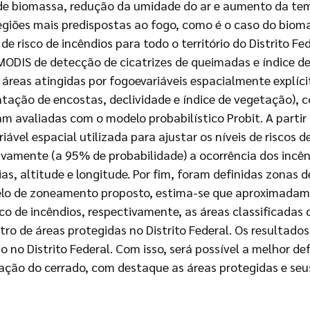
e biomassa, redução da umidade do ar e aumento da temp
egiões mais predispostas ao fogo, como é o caso do biom
isco de incêndios para todo o território do Distrito Fede
IS de detecção de cicatrizes de queimadas e índice de
 áreas atingidas por fogoevariáveis espacialmente explíci
entação de encostas, declividade e índice de vegetação), 
ram avaliadas com o modelo probabilístico Probit. A parti
iável espacial utilizada para ajustar os níveis de riscos d
ativamente (a 95% de probabilidade) a ocorrência dos incê
as, altitude e longitude. Por fim, foram definidas zonas 
lo de zoneamento proposto, estima-se que aproximadamen
co de incêndios, respectivamente, as áreas classificadas
tro de áreas protegidas no Distrito Federal. Os resulta
 no Distrito Federal. Com isso, será possível a melhor de
ação do cerrado, com destaque as áreas protegidas e seu