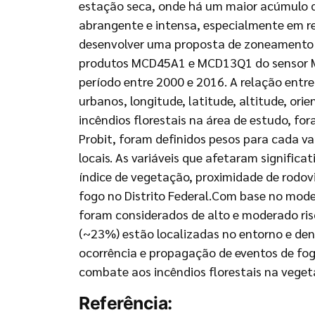
estação seca, onde há um maior acúmulo d
abrangente e intensa, especialmente em r
desenvolver uma proposta de zoneamento de r
produtos MCD45A1 e MCD13Q1 do sensor MOD
período entre 2000 e 2016. A relação entre
urbanos, longitude, latitude, altitude, ori
incêndios florestais na área de estudo, fo
Probit, foram definidos pesos para cada var
locais. As variáveis que afetaram signific
índice de vegetação, proximidade de rodovi
fogo no Distrito Federal.Com base no mode
foram considerados de alto e moderado ris
(~23%) estão localizadas no entorno e den
ocorrência e propagação de eventos de fogo
combate aos incêndios florestais na veget
Referência: