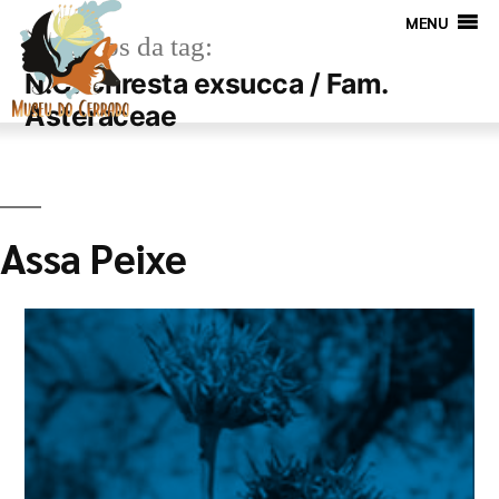
MENU
Arquivos da tag:
N.C. Chresta exsucca / Fam.
Asteraceae
Assa Peixe