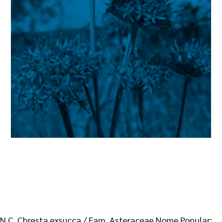
N.C. Chresta exsucca / Fam. Asteraceae Nome Popular: