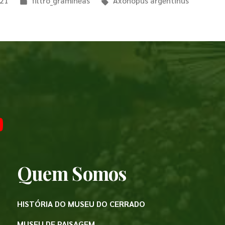
021
filtro_gramíneas
Axonopus argentinus
Quem Somos
HISTÓRIA DO MUSEU DO CERRADO
MUSEU DE PAISAGEM