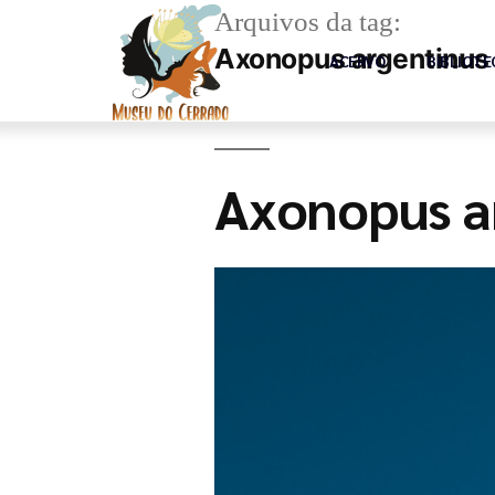
Arquivos da tag:
Axonopus argentinus
ACERVO
BIBLIOTE
Axonopus a