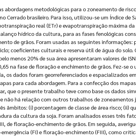
uas abordagens metodológicas para o zoneamento de risco
, no Cerrado brasileiro. Para isso, utilizou-se um Índice d
potranspiração real (ETr) e evapotranspiração máxima da 
alanço hídrico da cultura, para as fases fenológicas consi
imento de grãos. Foram usadas as seguintes informações: 
lo; coeficientes culturais e reserva útil de água do solo
pelo menos 20% de sua área apresentaram valores de ISNA
 0,65 na fase de floração e enchimento de grãos. Fez-se o
da, os dados foram georreferenciados e espacializados 
apas para cada abordagem. Para a confecção dos mapas 
r, que o presente trabalho teve como base os dados simu
ue não há relação com outros trabalhos de zoneamentos 
s âmbitos: (i) porcentagem de classe de área risco; (ii)
eadura da cultura da soja. Foram analisados esses três fa
 III, de floração-enchimento de grãos. Em seguida, averi
ão-emergência (FI) e floração-enchimento (FIII), como crít