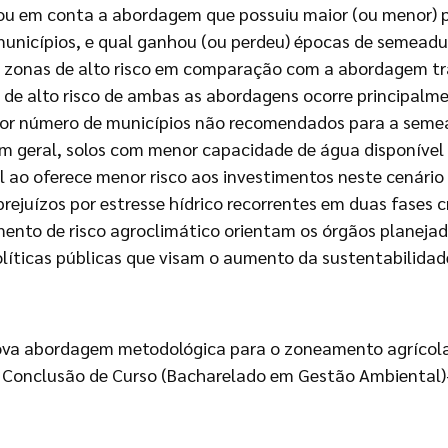
u em conta a abordagem que possuiu maior (ou menor) per
nicípios, e qual ganhou (ou perdeu) épocas de semeadur
zonas de alto risco em comparação com a abordagem trad
as de alto risco de ambas as abordagens ocorre principalm
or número de municípios não recomendados para a semea
Em geral, solos com menor capacidade de água disponível 
ao oferece menor risco aos investimentos neste cenário
uízos por estresse hídrico recorrentes em duas fases crít
nto de risco agroclimático orientam os órgãos planejado
líticas públicas que visam o aumento da sustentabilidad
ova abordagem metodológica para o zoneamento agrícola d
de Conclusão de Curso (Bacharelado em Gestão Ambiental)—