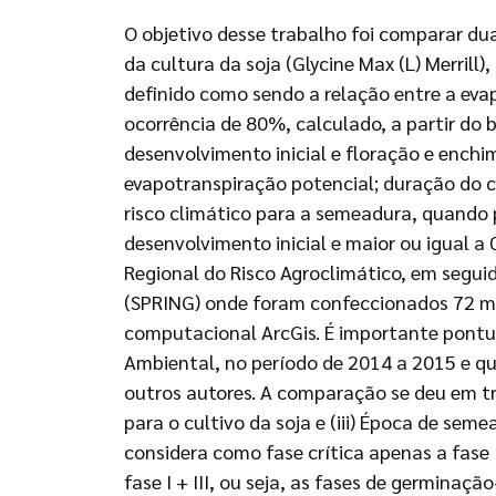
O objetivo desse trabalho foi comparar d
da cultura da soja (Glycine Max (L) Merrill)
definido como sendo a relação entre a eva
ocorrência de 80%, calculado, a partir do b
desenvolvimento inicial e floração e ench
evapotranspiração potencial; duração do cic
risco climático para a semeadura, quando 
desenvolvimento inicial e maior ou igual a
Regional do Risco Agroclimático, em segui
(SPRING) onde foram confeccionados 72 m
computacional ArcGis. É importante pontua
Ambiental, no período de 2014 a 2015 e q
outros autores. A comparação se deu em trê
para o cultivo da soja e (iii) Época de sem
considera como fase crítica apenas a fase
fase I + III, ou seja, as fases de germinaç