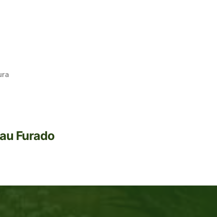
ura
Pau Furado