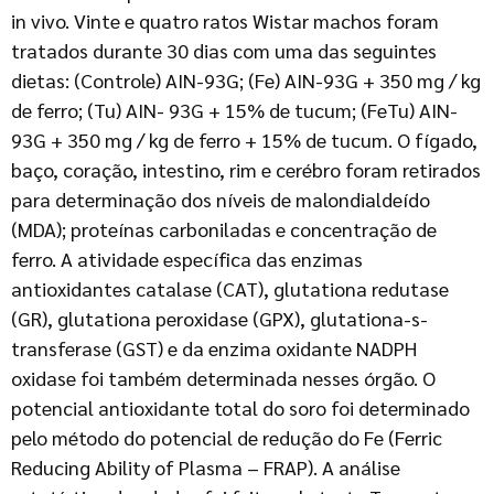
in vivo. Vinte e quatro ratos Wistar machos foram
tratados durante 30 dias com uma das seguintes
dietas: (Controle) AIN-93G; (Fe) AIN-93G + 350 mg / kg
de ferro; (Tu) AIN- 93G + 15% de tucum; (FeTu) AIN-
93G + 350 mg / kg de ferro + 15% de tucum. O fígado,
baço, coração, intestino, rim e cerébro foram retirados
para determinação dos níveis de malondialdeído
(MDA); proteínas carboniladas e concentração de
ferro. A atividade específica das enzimas
antioxidantes catalase (CAT), glutationa redutase
(GR), glutationa peroxidase (GPX), glutationa-s-
transferase (GST) e da enzima oxidante NADPH
oxidase foi também determinada nesses órgão. O
potencial antioxidante total do soro foi determinado
pelo método do potencial de redução do Fe (Ferric
Reducing Ability of Plasma – FRAP). A análise