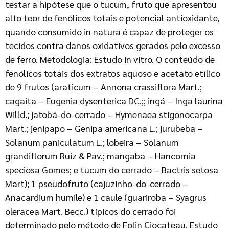
testar a hipótese que o tucum, fruto que apresentou
alto teor de fenólicos totais e potencial antioxidante,
quando consumido in natura é capaz de proteger os
tecidos contra danos oxidativos gerados pelo excesso
de ferro. Metodologia: Estudo in vitro. O conteúdo de
fenólicos totais dos extratos aquoso e acetato etílico
de 9 frutos (araticum – Annona crassiflora Mart.;
cagaita – Eugenia dysenterica DC.;; ingá – Inga laurina
Willd.; jatobá-do-cerrado – Hymenaea stigonocarpa
Mart.; jenipapo – Genipa americana L.; jurubeba –
Solanum paniculatum L.; lobeira – Solanum
grandiflorum Ruiz & Pav.; mangaba – Hancornia
speciosa Gomes; e tucum do cerrado – Bactris setosa
Mart); 1 pseudofruto (cajuzinho-do-cerrado –
Anacardium humile) e 1 caule (guariroba – Syagrus
oleracea Mart. Becc.) típicos do cerrado foi
determinado pelo método de Folin Ciocateau. Estudo