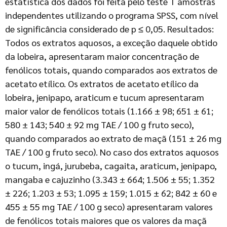
estatística dos dados foi feita pelo teste T amostras
independentes utilizando o programa SPSS, com nível
de significância considerado de p ≤ 0,05. Resultados:
Todos os extratos aquosos, a exceção daquele obtido
da lobeira, apresentaram maior concentração de
fenólicos totais, quando comparados aos extratos de
acetato etílico. Os extratos de acetato etílico da
lobeira, jenipapo, araticum e tucum apresentaram
maior valor de fenólicos totais (1.166 ± 98; 651 ± 61;
580 ± 143; 540 ± 92 mg TAE / 100 g fruto seco),
quando comparados ao extrato de maçã (151 ± 26 mg
TAE / 100 g fruto seco). No caso dos extratos aquosos
o tucum, ingá, jurubeba, cagaita, araticum, jenipapo,
mangaba e cajuzinho (3.343 ± 664; 1.506 ± 55; 1.352
± 226; 1.203 ± 53; 1.095 ± 159; 1.015 ± 62; 842 ± 60 e
455 ± 55 mg TAE / 100 g seco) apresentaram valores
de fenólicos totais maiores que os valores da maçã