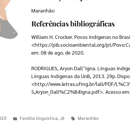
Maranhão
Referências bibliográficas
William H. Crocker. Povos Indígenas no Brasi
<https://pib.socioambiental.org/pt/Pov
em: 08 de ago. de 2020.
RODRIGUES, Aryon Dall’Igna. Línguas indígena
Línguas Indígenas da UnB, 2013. 29p. Dispo
<http://www.letras.ufmg.br/lali/PDF/L%C
S,Aryon_Dall%C2%B4Igna.pdf>. Acesso em: 
020
Família linguística
,
Jê
Maranhão