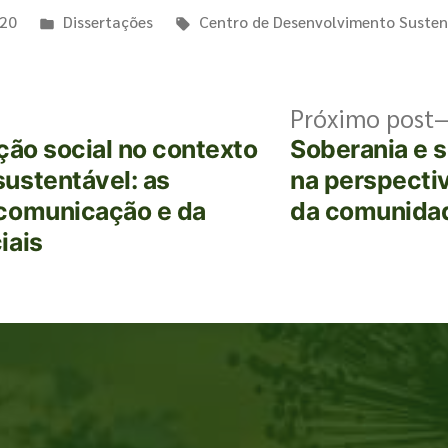
020
Dissertações
Centro de Desenvolvimento Susten
Próximo post
ção social no contexto
Soberania e 
ustentável: as
na perspecti
ucomunicação e da
da comunida
iais