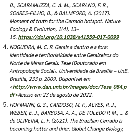
B., SCARAMUZZA, C. A. M., SCARANO, F. R.,
SOARES-FILHO, B., & BALMFORD, A. (2017).
Moment of truth for the Cerrado hotspot. Nature
Ecology & Evolution, 1(4), 13–
15.
https://doi.org/10
.
1038/s41559-017-0099
NOGUEIRA, M. C. R. Gerais a dentro e a fora:
identidade e territorialidade entre Geraizeiros do
Norte de Minas Gerais. Tese (Doutorado em
Antropologia Social). Universidade de Brasília – UnB.
Brasília, 233 p. 2009. Disponível em
<
http://www.dan.unb.br/images
/
doc/Tese_084.p
df>
Acesso em 23 de agosto de 2022.
HOFMANN, G. S., CARDOSO, M. F., ALVES, R. J.,
WEBER, E. J., BARBOSA, A. A., DE TOLEDO P. M., … &
de OLIVEIRA, L. F. (2021). The Brazilian Cerrado is
becoming hotter and drier. Global Change Biology,