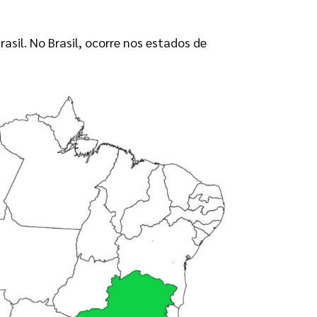
asil. No Brasil, ocorre nos estados de
) - Fonte: Michael Branstetter / ©
ntWeb.org.