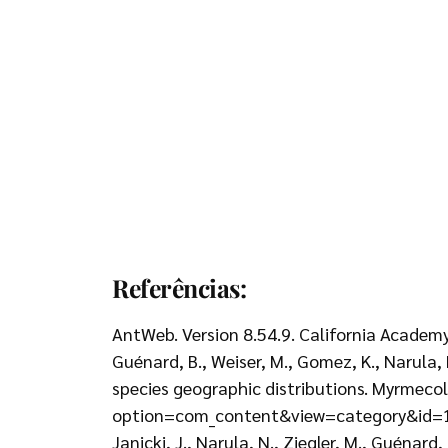
Referências:
AntWeb. Version 8.54.9. California Academ
Guénard, B., Weiser, M., Gomez, K., Narula,
species geographic distributions. Myrmeco
option=com_content&view=category&id=1
Janicki, J., Narula, N., Ziegler, M., Guénar