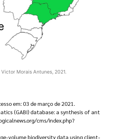
 Victor Morais Antunes, 2021.
cesso em: 03 de março de 2021.
matics (GABI) database: a synthesis of ant
logicalnews.org/cms/index.php?
arge-volume biodiversity data using client-