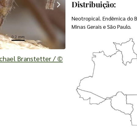
Distribuição:
Neotropical. Endêmica do Br
Minas Gerais e São Paulo.
Azteca instabilis (corpo
ichael Branstetter / ©
A