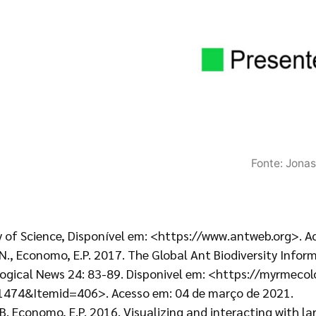
Fonte: Jonas
y of Science, Disponível em: <https://www.antweb.org>. A
 N., Economo, E.P. 2017. The Global Ant Biodiversity Infor
logical News 24: 83-89. Disponivel em: <https://myrmeco
474&Itemid=406>. Acesso em: 04 de março de 2021.
d, B. Economo, E.P. 2016. Visualizing and interacting with l