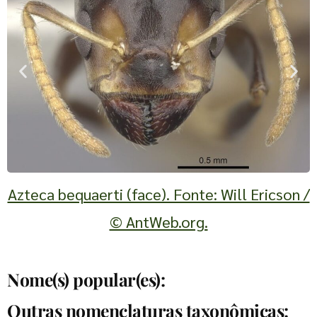
A
Azteca bequaerti (face). Fonte: Will Ericson /
© AntWeb.org.
Nome(s) popular(es):
Outras nomenclaturas taxonômicas: