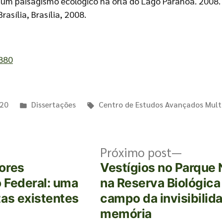
 um paisagismo ecológico na orla do Lago Paranoá. 2008.
asília, Brasília, 2008.
4880
020
Dissertações
Centro de Estudos Avançados Multi
Próximo post
ores
Vestígios no Parque N
o Federal: uma
na Reserva Biológic
tas existentes
campo da invisibilid
memória