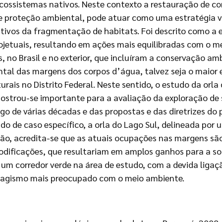
sistemas nativos. Neste contexto a restauração de cor
de proteção ambiental, pode atuar como uma estratégia v
gativos da fragmentação de habitats. Foi descrito como a
 projetuais, resultando em ações mais equilibradas com o
, no Brasil e no exterior, que incluíram a conservação a
al das margens dos corpos d’água, talvez seja o maior
ais no Distrito Federal. Neste sentido, o estudo da orla
ostrou-se importante para a avaliação da exploração de s
go de várias décadas e das propostas e das diretrizes do 
do de caso específico, a orla do Lago Sul, delineada por
o, acredita-se que as atuais ocupações nas margens são
odificações, que resultariam em amplos ganhos para a so
e um corredor verde na área de estudo, com a devida lig
aisagismo mais preocupado com o meio ambiente.