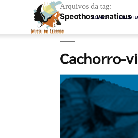
Arquivos da tag:
Speothos venaticus
ACERVO
BIBLIOTE
Cachorro-v