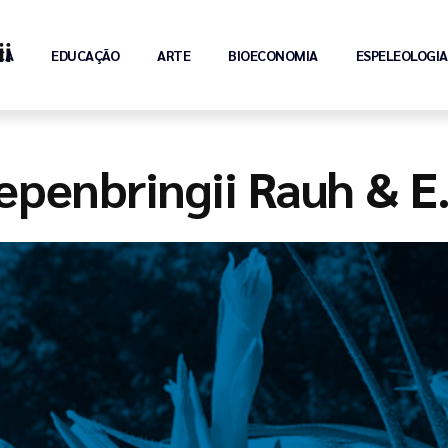
i
CA
EDUCAÇÃO
ARTE
BIOECONOMIA
ESPELEOLOGIA
iepenbringii Rauh & E