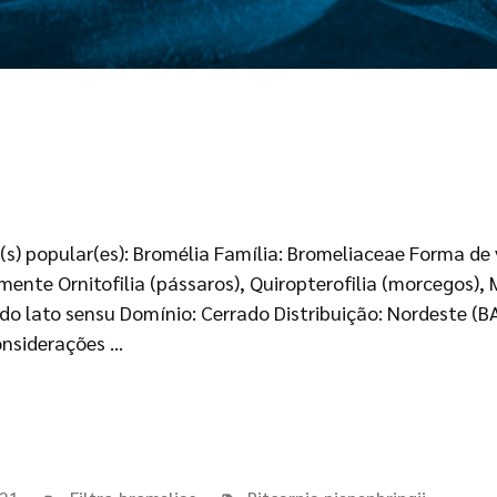
(s) popular(es): Bromélia Família: Bromeliaceae Forma de 
nte Ornitofilia (pássaros), Quiropterofilia (morcegos), Mel
o lato sensu Domínio: Cerrado Distribuição: Nordeste (BA
onsiderações …