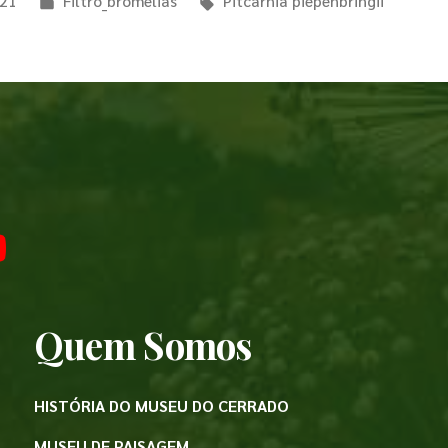
021
Filtro_bromelias
Pitcarnia piepenbringii
Quem Somos
HISTÓRIA DO MUSEU DO CERRADO
MUSEU DE PAISAGEM