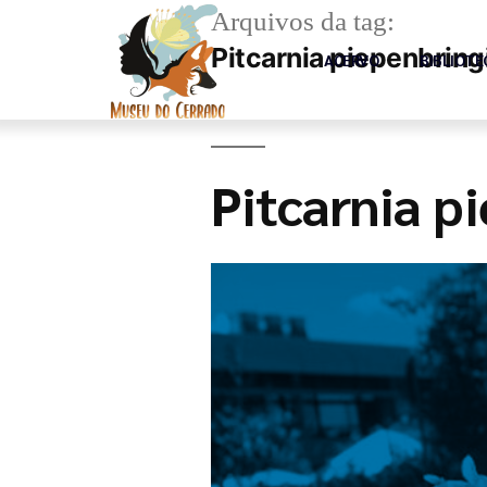
Arquivos da tag:
Pitcarnia piepenbringi
ACERVO
BIBLIOTE
Pitcarnia p