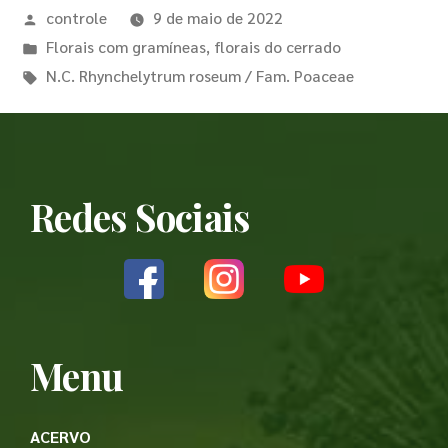
controle
9 de maio de 2022
Florais com gramíneas
,
florais do cerrado
N.C. Rhynchelytrum roseum / Fam. Poaceae
Redes Sociais
Menu
ACERVO