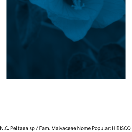
N.C. Peltaea sp / Fam. Malvaceae Nome Popular: HIBISCO