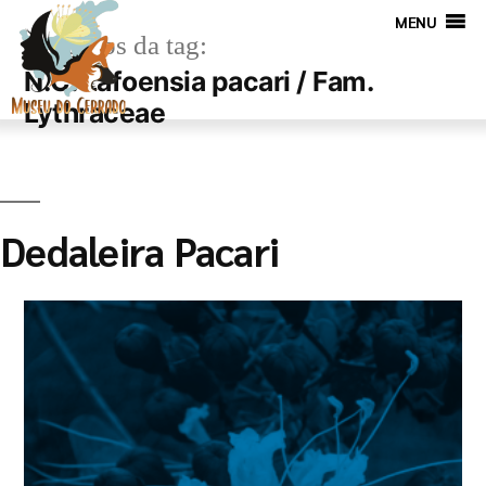
MENU
Arquivos da tag:
N.C. Lafoensia pacari / Fam.
Lythraceae
Dedaleira Pacari