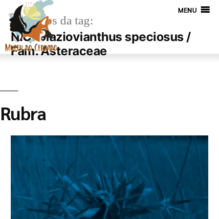
MENU
Arquivos da tag:
N.C. Glaziovianthus speciosus /
Fam. Asteraceae
Rubra