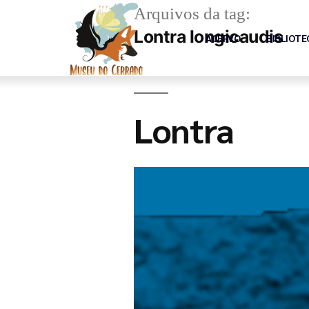
Arquivos da tag:
Lontra longicaudis
ACERVO
BIBLIOTE
Lontra