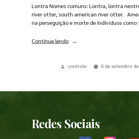
Lontra Nomes comuns: Lontra, lontra neotropi
river otter, south american river otter. Am
na perseguição e morte de indivíduos como 
Continue lendo
controle
6 de setembro d
Redes Sociais