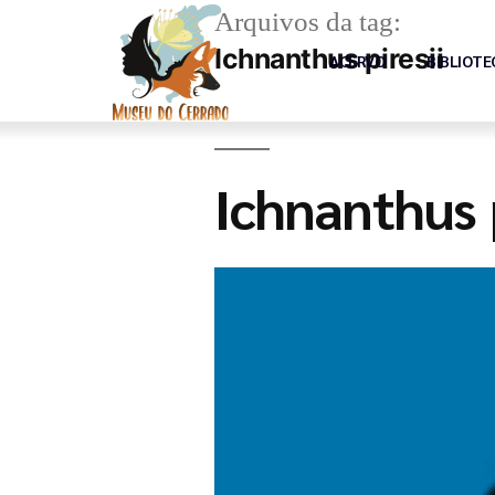
Arquivos da tag:
Ichnanthus piresii
ACERVO
BIBLIOTE
Ichnanthus p