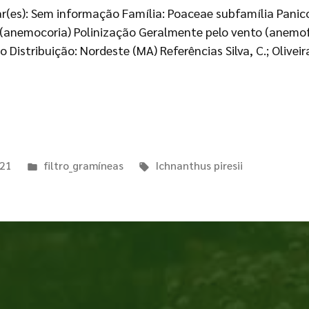
ar(es): Sem informação Família: Poaceae subfamília Panic
 (anemocoria) Polinização Geralmente pelo vento (anemof
Distribuição: Nordeste (MA) Referências Silva, C.; Oliveira
021
filtro_gramíneas
Ichnanthus piresii