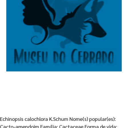
Echinopsis calochlora K.Schum Nome(s) popular(es):
Cacto-amendoim Família: Cactaceae Forma de vida: