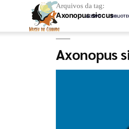
Arquivos da tag:
Axonopus siccus
ACERVO
BIBLIOTE
Axonopus si