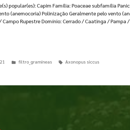
e(s) popular(es): Capim Família: Poaceae subfamília Panic
nto (anemocoria) Polinização Geralmente pelo vento (ane
/ Campo Rupestre Domínio: Cerrado / Caatinga / Pampa / 
021
filtro_gramíneas
Axonopus siccus