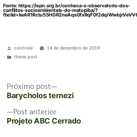
Fonte: https://ispn.org.br/conheca-o-observatorio-dos-
conflitos-socioambientais-do-matopiba/?
fbclid=IwAR1Rctu55HGR2neAqs0fxRqF0f2dqiWwbjrVeVV
controle
14 de dezembro de 2019
Home post
Próximo post
Barycholos ternezi
Post anterior
Projeto ABC Cerrado