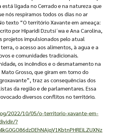
a está ligada no Cerrado e na natureza que
ue nós respiramos todos os dias no ar
No texto “O território Xavante em ameaça:
escrito por Hiparidi Dzutsi´wa e Ana Carolina,
 projetos impulsionados pelo atual
terra, o acesso aos alimentos, à agua e a
ovos e comunidades tradicionais.
nidade, os incêndios e o desmatamento na
m Mato Grosso, que giram em torno do
Agroxavante”, traz as consequências dos
alistas da região e de parlamentares. Essa
ovocado diversos conflitos no território.
blog/2022/10/05/o-territorio-xavante-em-
ividir/?
qp4kG0GO86dzDEhNAjqV1KbtnPHREiLZUXNz