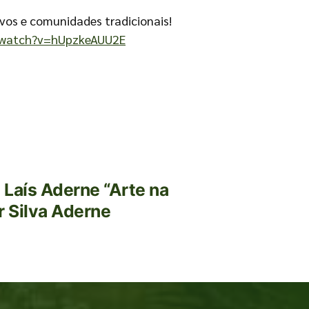
vos e comunidades tradicionais!
/watch?v=hUpzkeAUU2E
aís Aderne “Arte na
r Silva Aderne