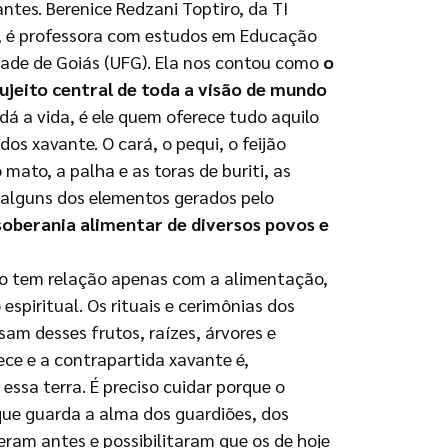
ntes. Berenice Redzani Toptiro, da TI
, é professora com estudos em Educação
idade de Goiás (UFG). Ela nos contou como
o
sujeito central de toda a visão de mundo
dá a vida, é ele quem oferece tudo aquilo
dos xavante. O cará, o pequi, o feijão
 mato, a palha e as toras de buriti, as
alguns dos elementos gerados pelo
oberania alimentar de diversos povos e
ão tem relação apenas com a alimentação,
iritual. Os rituais e cerimônias dos
sam desses frutos, raízes, árvores e
ece e a contrapartida xavante é,
ssa terra. É preciso cuidar porque o
ue guarda a alma dos guardiões, dos
eram antes e possibilitaram que os de hoje