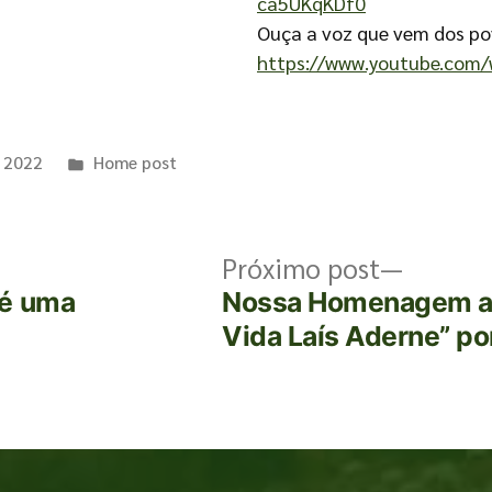
ca5UKqKDf0
Ouça a voz que vem dos po
https://www.youtube.com
e 2022
Home post
Próximo post
 é uma
Nossa Homenagem a L
Vida Laís Aderne” po