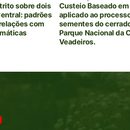
trito sobre dois
Custeio Baseado em
Central: padrões
aplicado ao process
rrelações com
sementes do cerrado
imáticas
Parque Nacional da 
Veadeiros.