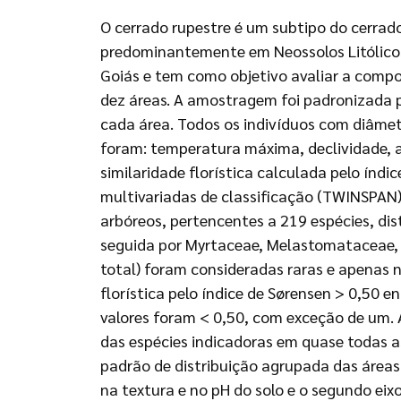
O cerrado rupestre é um subtipo do cerrad
predominantemente em Neossolos Litólicos.
Goiás e tem como objetivo avaliar a compos
dez áreas. A amostragem foi padronizada p
cada área. Todos os indivíduos com diâme
foram: temperatura máxima, declividade, alt
similaridade florística calculada pelo índ
multivariadas de classificação (TWINSPAN)
arbóreos, pertencentes a 219 espécies, dis
seguida por Myrtaceae, Melastomataceae, V
total) foram consideradas raras e apenas n
florística pelo índice de Sørensen > 0,50 
valores foram < 0,50, com exceção de um. 
das espécies indicadoras em quase todas a
padrão de distribuição agrupada das áreas 
na textura e no pH do solo e o segundo eix