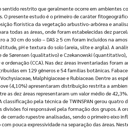
o sentido restrito que geralmente ocorre em ambientes 
 O presente estudo é o primeiro de caráter fitogeográfic
ição florística da vegetação arbustivo-arbórea e analisa
ara todas as áreas, onde foram estabelecidas dez parcel
tro a 30 cm do solo – DAS ≥ 5 cm foram incluídos na amo
itude, pH e textura do solo (areia, silte e argila). A anál
ice de Sørensen (qualitativo) e Czekanowski (quantitativo
 e ordenação (CCA). Nas dez áreas inventariadas foram a
tribuídas em 129 gêneros e 54 famílias botânicas. Fabacea
ochysiaceae, Malphigiaceae e Rubiaceae. Dentre as espé
ove (4,10%) apresentaram distribuição restrita a ambient
entre as dez áreas representaram um valor médio de 42,3%.
A classificação pela técnica de TWINSPAN gerou quatro di
s divisões foi responsável pela formação dos grupos. A o
de cerrado rupestre analisadas, sendo o primeiro eixo in
o com pouca expressividade na separação das áreas. Neste