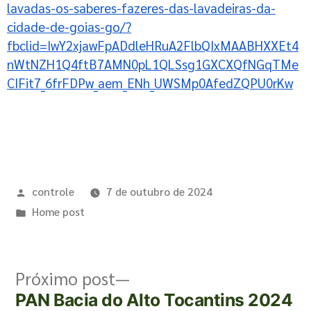
lavadas-os-saberes-fazeres-das-lavadeiras-da-
cidade-de-goias-go/?
fbclid=IwY2xjawFpADdleHRuA2FlbQIxMAABHXXEt4
nWtNZH1Q4ftB7AMN0pL1QLSsg1GXCXQfNGqTMe
CIFit7_6frFDPw_aem_ENh_UWSMp0AfedZQPU0rKw
controle
7 de outubro de 2024
Home post
Próximo post
PAN Bacia do Alto Tocantins 2024