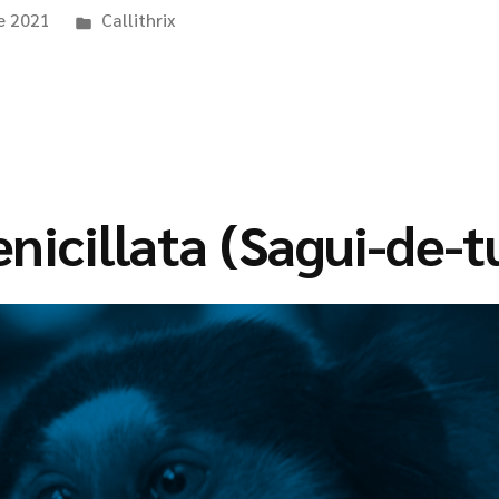
de 2021
Callithrix
enicillata (Sagui-de-