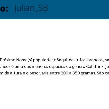
or Próximo Nome(s) popular(es): Sagui-de-tufos-brancos, s
rancos é uma das menores espécies do gênero Callithrix, j
e altura e o peso varia entre 200 a 350 gramas. São car