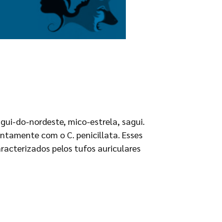
agui-do-nordeste, mico-estrela, sagui.
untamente com o C. penicillata. Esses
acterizados pelos tufos auriculares