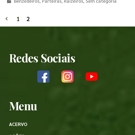
Benzedeiros
,
Parteiras
,
Raizeiros
,
Sem categoria
1
2
Redes Sociais
Menu
ACERVO