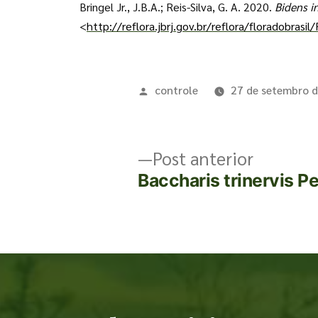
Bringel Jr., J.B.A.; Reis-Silva, G. A. 2020.
Bidens
i
<
http://reflora.jbrj.gov.br/reflora/floradobrasi
controle
27 de setembro 
Post anterior
Baccharis trinervis P