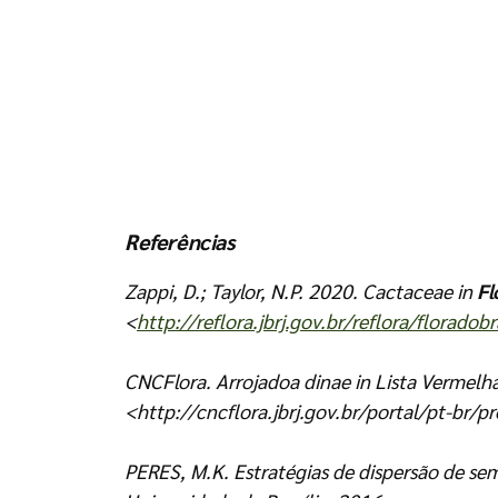
Referências
Zappi, D.; Taylor, N.P. 2020.
Cactaceae
in
Fl
<
http://reflora.jbrj.gov.br/reflora/florado
CNCFlora.
Arrojadoa dinae
in Lista Vermelha
<http://cncflora.jbrj.gov.br/portal/pt-br/p
PERES, M.K. Estratégias de dispersão de sem