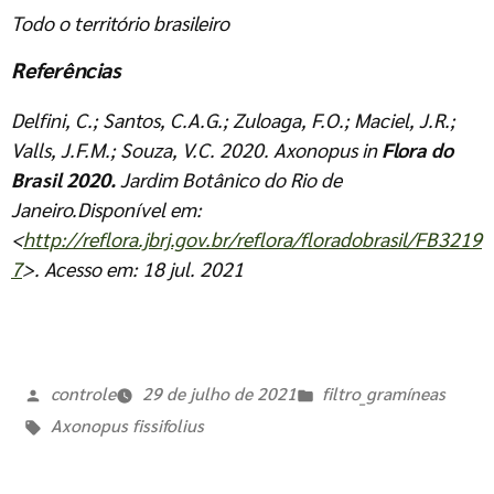
Todo o território brasileiro
Referências
Delfini, C.; Santos, C.A.G.; Zuloaga, F.O.; Maciel, J.R.;
Valls, J.F.M.; Souza, V.C. 2020.
Axonopus
in
Flora do
Brasil 2020.
Jardim Botânico do Rio de
Janeiro.Disponível em:
<
http://reflora.jbrj.gov.br/reflora/floradobrasil/FB3219
7
>. Acesso em: 18 jul. 2021
controle
29 de julho de 2021
filtro_gramíneas
Axonopus fissifolius