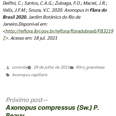
Delfini, C.; Santos, C.A.G.; Zuloaga, F.O.; Maciel, J.R.;
Valls, J.F.M.; Souza, V.C. 2020.
Axonopus
in
Flora do
Brasil 2020.
Jardim Botânico do Rio de
Janeiro.Disponível em:
<
http://reflora.jbrj.gov.br/reflora/floradobrasil/FB3219
7
>. Acesso em: 18 jul. 2021
controle
29 de julho de 2021
filtro_gramíneas
Axonopus capillaris
Próximo post
Axonopus compressus (Sw.) P.
Beauv