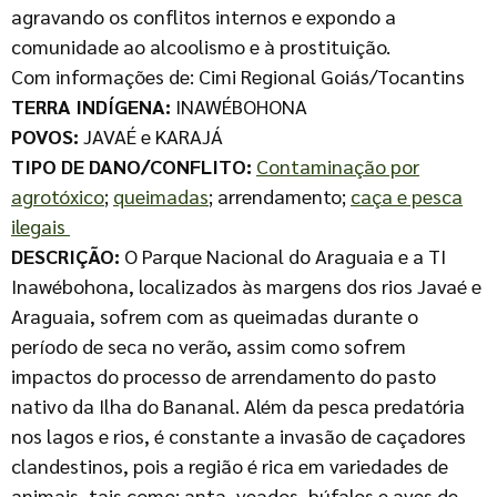
agravando os conflitos internos e expondo a
comunidade ao alcoolismo e à prostituição.
Com informações de: Cimi Regional Goiás/Tocantins
TERRA INDÍGENA:
INAWÉBOHONA
POVOS:
JAVAÉ e KARAJÁ
TIPO DE DANO/CONFLITO:
Contaminação por
agrotóxico
;
queimadas
; arrendamento;
caça e pesca
ilegais
DESCRIÇÃO:
O Parque Nacional do Araguaia e a TI
Inawébohona, localizados às margens dos rios Javaé e
Araguaia, sofrem com as queimadas durante o
período de seca no verão, assim como sofrem
impactos do processo de arrendamento do pasto
nativo da Ilha do Bananal. Além da pesca predatória
nos lagos e rios, é constante a invasão de caçadores
clandestinos, pois a região é rica em variedades de
animais, tais como: anta, veados, búfalos e aves de