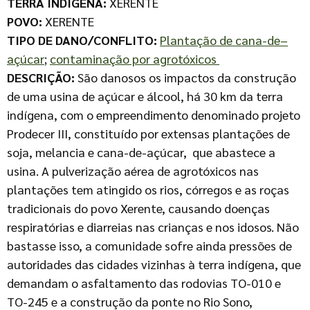
TERRA INDÍGENA:
XERENTE
POVO:
XERENTE
TIPO DE DANO/CONFLITO:
Plantação de cana-de–
açúcar
;
contaminação por agrotóxicos
DESCRIÇÃO:
São danosos os impactos da construção
de uma usina de açúcar e álcool, há 30 km da terra
indígena, com o empreendimento denominado projeto
Prodecer III, constituído por extensas plantações de
soja, melancia e cana-de-açúcar, que abastece a
usina. A pulverização aérea de agrotóxicos nas
plantações tem atingido os rios, córregos e as roças
tradicionais do povo Xerente, causando doenças
respiratórias e diarreias nas crianças e nos idosos. Não
bastasse isso, a comunidade sofre ainda pressões de
autoridades das cidades vizinhas à terra indígena, que
demandam o asfaltamento das rodovias TO-010 e
TO-245 e a construção da ponte no Rio Sono,