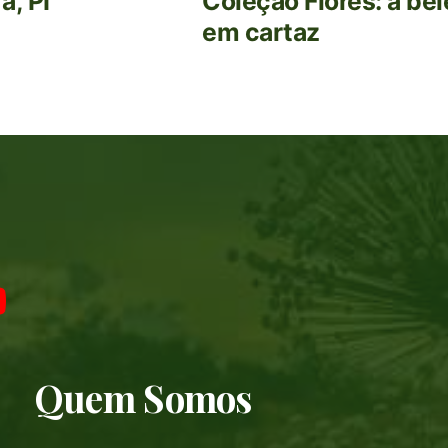
a, PI
Coleção Flores: a be
em cartaz
Quem Somos