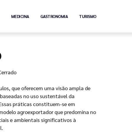
MEDICINA
GASTRONOMIA
TURISMO
o
Cerrado
tulos, que oferecem uma visão ampla de
, baseadas no uso sustentável da
 Essas práticas constituem-se em
o modelo agroexportador que predomina no
ais e ambientais significativos à
l.