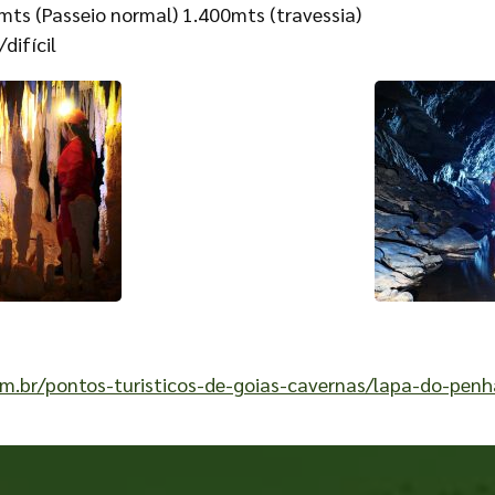
ts (Passeio normal) 1.400mts (travessia)
difícil
m.br/pontos-turisticos-de-goias-cavernas/lapa-do-penh