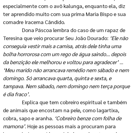
especialmente com o avô kalunga, enquanto ela, diz
ter aprendido muito com sua prima Maria Bispo e sua
comadre Iracema Cândido.
Dona Páscoa lembra do caso de um rapaz de
Teresina que veio procurar Seu João Dourado:
‘Ele não
conseguia vestir
mais a camisa, atrás dele tinha uma
bolha horrorosa com um
rego de água saindo… depois
da benzição ele melhorou e voltou
para agradecer’
…
‘Meu marido não arrancava remédio nem sábado e nem
domingo. Só arrancava quarta, quinta e sexta, e
tampava. Nem sábado, nem domingo nem terça porque
é dia fraco’.
Explica que tem cobreiro espiritual e também
de animais que encostam na pele, como lagartixa,
cobra, sapo e aranha.
‘Cobreiro benze com folha de
mamona’
. Hoje as pessoas mais a procuram para