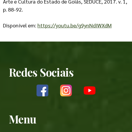
Arte e Cultura do Estado de Goiás, SEDUCE, 2017. v. 1,
p. 88-92.
Disponível em:
https://youtu.be/g9ynNdIWXdM
Redes Sociais
Menu