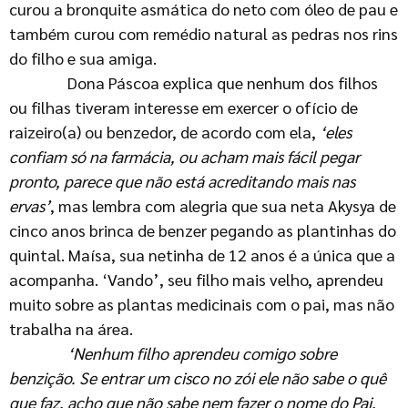
curou a bronquite asmática do neto com óleo de pau e
também curou com remédio natural as pedras nos rins
do filho e sua amiga.
Dona Páscoa explica que nenhum dos filhos
ou filhas tiveram interesse em exercer o ofício de
raizeiro(a) ou benzedor, de acordo com ela,
‘eles
confiam só na farmácia, ou acham mais fácil
pegar
pronto, parece que não está acreditando mais nas
ervas’
, mas lembra com alegria que sua neta Akysya de
cinco anos brinca de benzer pegando as plantinhas do
quintal. Maísa, sua netinha de 12 anos é a única que a
acompanha. ‘Vando’, seu filho mais velho, aprendeu
muito sobre as plantas medicinais com o pai, mas não
trabalha na área.
‘Nenhum filho aprendeu comigo sobre
benzição. Se entrar um cisco no zói ele não sabe o quê
que faz, acho que não sabe nem fazer o nome do Pai.