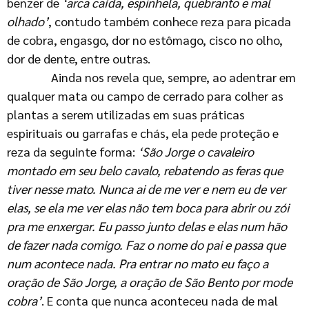
benzer de
‘arca caída, espinhela, quebranto
e mal
olhado’
, contudo também conhece reza para picada
de cobra, engasgo, dor no estômago, cisco no olho,
dor de dente, entre outras.
Ainda nos revela que, sempre, ao adentrar em
qualquer mata ou campo de cerrado para colher as
plantas a serem utilizadas em suas práticas
espirituais ou garrafas e chás, ela pede proteção e
reza da seguinte forma:
‘São Jorge o cavaleiro
montado
em seu belo cavalo, rebatendo as feras que
tiver nesse
mato. Nunca ai de me ver e nem eu de ver
elas, se ela me ver
elas não tem boca para abrir ou zói
pra me enxergar. Eu passo
junto delas e elas num hão
de fazer nada comigo. Faz o nome
do pai e passa que
num acontece nada. Pra entrar no mato eu
faço a
oração de São Jorge, a oração de São Bento por mode
cobra’
. E conta que nunca aconteceu nada de mal