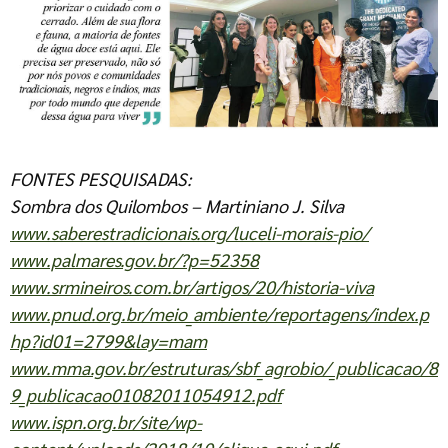
FONTES PESQUISADAS:
Sombra dos Quilombos – Martiniano J. Silva
www.saberestradicionais.org/luceli-morais-pio/
www.palmares.gov.br/?p=52358
www.srmineiros.com.br/artigos/20/historia-viva
www.pnud.org.br/meio_ambiente/reportagens/index.p
hp?id01=2799&lay=mam
www.mma.gov.br/estruturas/sbf_agrobio/_publicacao/8
9_publicacao01082011054912.pdf
www.ispn.org.br/site/wp-